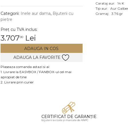
Carataj aur:
14 K
Vezi toate bijuteriile c
Tip aur:
Aur Galbe
RA
Categorii:
Inele aur dama
,
Bijuterii cu
Gramaj:
3.76 gr
pietre
pietre
Preț cu TVA inclus:
mante
3.707
Lei
00
ADAUGA IN COS
ADAUGA LA FAVORITE
Plaseaza comanda astazi si ai:
1. Livrare la EASYBOX / FANBOX-ul cel mai
apropiat de tine
2. Livrare prin curier
CERTIFICAT DE GARANȚIE
bijuterii avizate și marcate de ANPC