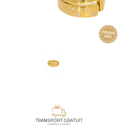
Vezi toate bijuteriile pentru femei
Inele
PIAT
Bratari
Cu 
Coliere
Dia
Lanturi
Pandantive
Accesorii
BIJUTERII COPII
Vezi toate
Inele
Cercei
Bratari
Coliere
TRANSPORT GRATUIT
Lanturi
la plata cu cardul
Pandantive