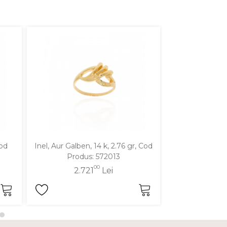
Cod
Inel, Aur Galben, 14 k, 2.76 gr, Cod
Inel, Aur Galben
Produs: 572013
Produ
00
2.721
Lei
2.7