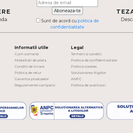
Aboneaza-te
ERE
TEZ
nda
Desca
Sunt de acord cu
politica de
confidentialitate
Informatii utile
Legal
Cum comand
Termeni si conditii
Modalitati de plata
Politica de confidentialitate
Conditii de livrare
Politica cookies
Politica de retur
Solutionarea litigiilor
Garantia produselor
ANPC
Regulamente campanii
Politica de avertizori