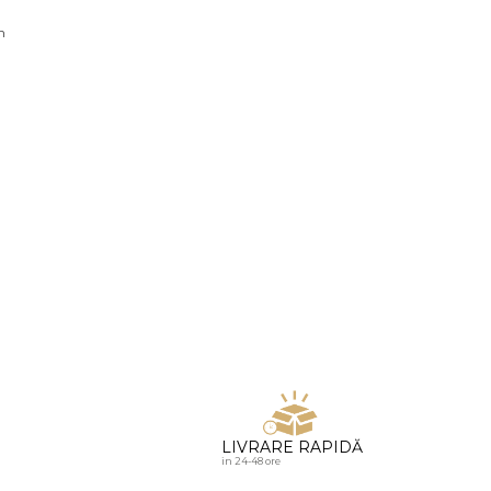
u diamante
n
LIVRARE RAPIDĂ
in 24-48 ore