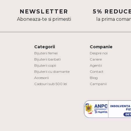
Aur mixt
NEWSLETTER
5% REDUC
Aboneaza-te si primesti
la prima coma
CARATAJ
14K
18K
Categorii
Companie
22K
Bijuterii femei
Despre noi
Bijuterii barbati
Cariere
Bijuterii copii
Agentii
PIATRA
Bijuterii cu diamante
Contact
Accesorii
Blog
Fara pietre
Cadouri sub 500 lei
Campanii
Cu pietre
Diamante