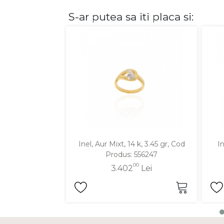
S-ar putea sa iti placa si:
DIAMANTE
Vezi toate
Inele
Cercei
Bratari
Coliere
Lanturi
Pandantive
Accesorii
Inel, Aur Mixt, 14 k, 3.45 gr, Cod
In
Produs: 556247
TIP METAL
00
3.402
Lei
Aur galben
Aur alb
Aur roz