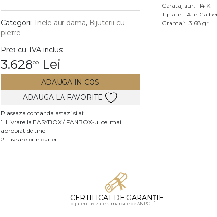
Carataj aur:
14 K
Vezi toate bijuteriile c
Tip aur:
Aur Galbe
RA
Categorii:
Inele aur dama
,
Bijuterii cu
Gramaj:
3.68 gr
pietre
pietre
Preț cu TVA inclus:
mante
3.628
Lei
00
ADAUGA IN COS
ADAUGA LA FAVORITE
Plaseaza comanda astazi si ai:
1. Livrare la EASYBOX / FANBOX-ul cel mai
apropiat de tine
2. Livrare prin curier
CERTIFICAT DE GARANȚIE
bijuterii avizate și marcate de ANPC