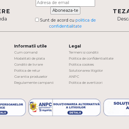
Aboneaza-te
ERE
TEZ
nda
Desca
Sunt de acord cu
politica de
confidentialitate
Informatii utile
Legal
Cum comand
Termeni si conditii
Modalitati de plata
Politica de confidentialitate
Conditii de livrare
Politica cookies
Politica de retur
Solutionarea litigiilor
Garantia produselor
ANPC
Regulamente campanii
Politica de avertizori