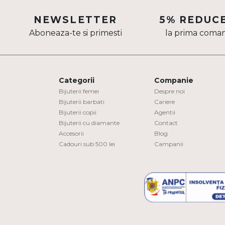
Aur mixt
NEWSLETTER
5% REDUC
Aboneaza-te si primesti
la prima coma
CARATAJ
14K
18K
Categorii
Companie
22K
Bijuterii femei
Despre noi
Bijuterii barbati
Cariere
Bijuterii copii
Agentii
PIATRA
Bijuterii cu diamante
Contact
Accesorii
Blog
Fara pietre
Cadouri sub 500 lei
Campanii
Cu pietre
Diamante