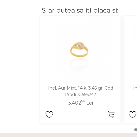
S-ar putea sa iti placa si:
DIAMANTE
Vezi toate
Inele
Cercei
Bratari
Coliere
Lanturi
Pandantive
Accesorii
Inel, Aur Mixt, 14 k, 3.45 gr, Cod
In
Produs: 556247
TIP METAL
00
3.402
Lei
Aur galben
Aur alb
Aur roz