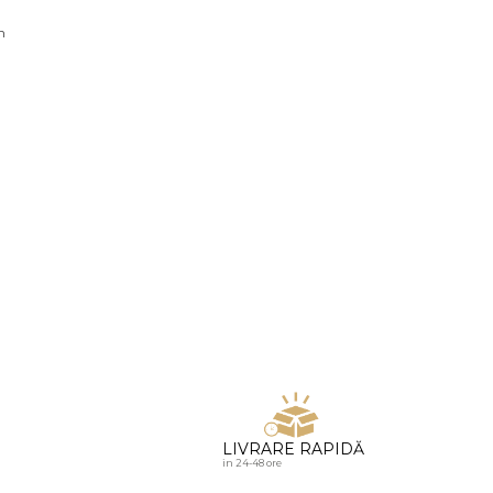
u diamante
n
LIVRARE RAPIDĂ
in 24-48 ore