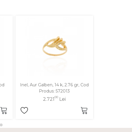
Cod
Inel, Aur Galben, 14 k, 2.76 gr, Cod
Inel, Aur Galben
Produs: 572013
Produ
00
2.721
Lei
2.7