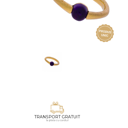
Vezi toate bijuteriile pentru femei
Inele
PIAT
Bratari
Cu 
Coliere
Dia
Lanturi
Pandantive
Accesorii
BIJUTERII COPII
Vezi toate
Inele
Cercei
Bratari
Coliere
TRANSPORT GRATUIT
Lanturi
la plata cu cardul
Pandantive