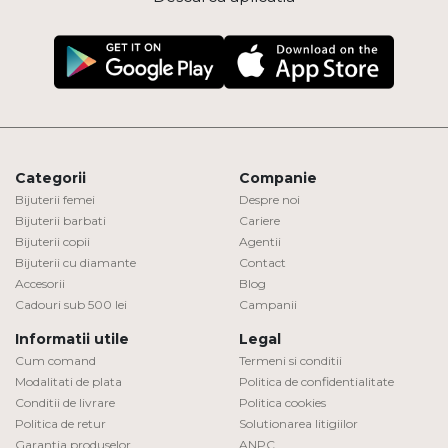
Categorii
Companie
Bijuterii femei
Despre noi
Bijuterii barbati
Cariere
Bijuterii copii
Agentii
Bijuterii cu diamante
Contact
Accesorii
Blog
Cadouri sub 500 lei
Campanii
Informatii utile
Legal
Cum comand
Termeni si conditii
Modalitati de plata
Politica de confidentialitate
Conditii de livrare
Politica cookies
Politica de retur
Solutionarea litigiilor
Garantia produselor
ANPC