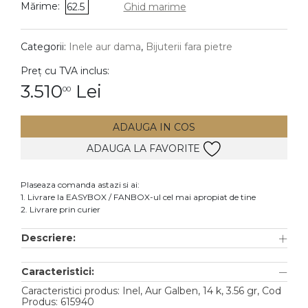
Mărime:
62.5
Ghid marime
DIAMANTE
Vezi toate
Categorii:
Inele aur dama
,
Bijuterii fara pietre
Inele
Preț cu TVA inclus:
Cercei
3.510
Lei
00
Bratari
ADAUGA IN COS
Coliere
ADAUGA LA FAVORITE
Lanturi
Pandantive
Plaseaza comanda astazi si ai:
Accesorii
1. Livrare la EASYBOX / FANBOX-ul cel mai apropiat de tine
2. Livrare prin curier
TIP METAL
Descriere:
Aur galben
Caracteristici:
Aur alb
Caracteristici produs: Inel, Aur Galben, 14 k, 3.56 gr, Cod
Aur roz
Produs: 615940