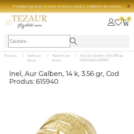
X
Transport gratuit la plata online cu cardul, indiferent de valoare.
BIJUTERII
0
0
Vezi toate bijuteriile
Vezi 
BIJUTERII FEMEI
Vezi toate
TIP 
Tezaurshop.ro
Inele aur
Bijuterii aur
Inel, Aur Galben, 14 k, 3.56 gr,
Inele
Aur
Cod Produs: 615940
dama
femei
Cercei
Aur
Inel, Aur Galben, 14 k, 3.56 gr, Cod
Bratari
Aur
Produs: 615940
Coliere
Aur
Lanturi
CAR
Pandantive
14K
Accesorii
18K
BIJUTERII BARBATI
Vezi toate
22K