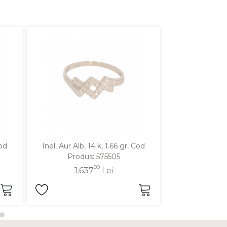
Cod
Inel, Aur Alb, 14 k, 1.66 gr, Cod
Inel, Aur Alb,
Produs: 575505
Produ
00
1.637
Lei
1.7