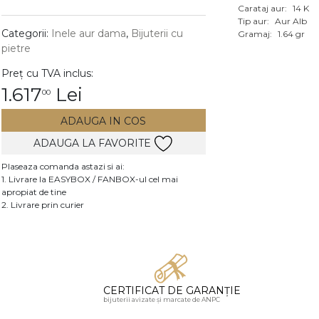
Carataj aur:
14 K
Vezi toate bijuteriile c
Tip aur:
Aur Alb
RA
Categorii:
Inele aur dama
,
Bijuterii cu
Gramaj:
1.64 gr
pietre
pietre
Preț cu TVA inclus:
mante
1.617
Lei
00
ADAUGA IN COS
ADAUGA LA FAVORITE
Plaseaza comanda astazi si ai:
1. Livrare la EASYBOX / FANBOX-ul cel mai
apropiat de tine
2. Livrare prin curier
CERTIFICAT DE GARANȚIE
bijuterii avizate și marcate de ANPC