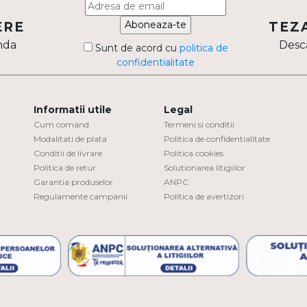
Aboneaza-te
ERE
TEZ
nda
Desca
Sunt de acord cu
politica de
confidentialitate
Informatii utile
Legal
Cum comand
Termeni si conditii
Modalitati de plata
Politica de confidentialitate
Conditii de livrare
Politica cookies
Politica de retur
Solutionarea litigiilor
Garantia produselor
ANPC
Regulamente campanii
Politica de avertizori