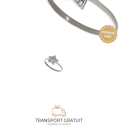
Vezi toate bijuteriile pentru femei
Inele
PIAT
Bratari
Cu 
Coliere
Dia
Lanturi
Pandantive
Accesorii
BIJUTERII COPII
Vezi toate
Inele
Cercei
Bratari
Coliere
TRANSPORT GRATUIT
Lanturi
la plata cu cardul
Pandantive