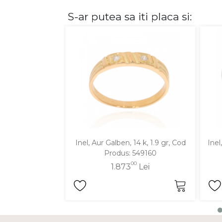
S-ar putea sa iti placa si:
DIAMANTE
Vezi toate
Inele
Cercei
Bratari
Coliere
Lanturi
Pandantive
Accesorii
Inel, Aur Galben, 14 k, 1.9 gr, Cod
Inel
Produs: 549160
TIP METAL
00
1.873
Lei
Aur galben
Aur alb
Aur roz