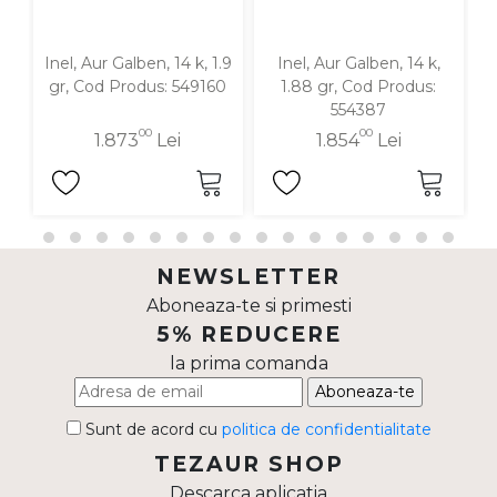
Inel, Aur Galben, 14 k, 1.9
Inel, Aur Galben, 14 k,
I
gr, Cod Produs: 549160
1.88 gr, Cod Produs:
554387
00
00
1.873
Lei
1.854
Lei
NEWSLETTER
Aboneaza-te si primesti
5% REDUCERE
la prima comanda
Aboneaza-te
Sunt de acord cu
politica de confidentialitate
TEZAUR SHOP
Descarca aplicatia