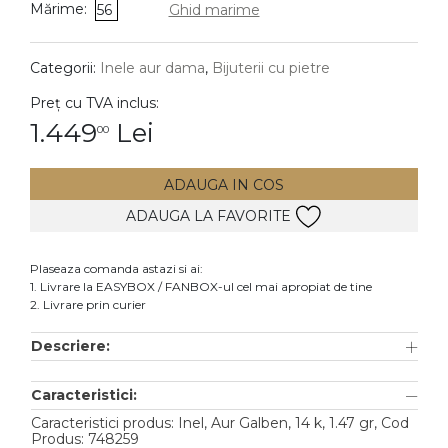
Mărime:
56
Ghid marime
DIAMANTE
Vezi toate
Categorii:
Inele aur dama
,
Bijuterii cu pietre
Inele
Preț cu TVA inclus:
Cercei
1.449
Lei
00
Bratari
ADAUGA IN COS
Coliere
ADAUGA LA FAVORITE
Lanturi
Pandantive
Plaseaza comanda astazi si ai:
Accesorii
1. Livrare la EASYBOX / FANBOX-ul cel mai apropiat de tine
2. Livrare prin curier
TIP METAL
Descriere:
Aur galben
Caracteristici:
Aur alb
Caracteristici produs: Inel, Aur Galben, 14 k, 1.47 gr, Cod
Aur roz
Produs: 748259