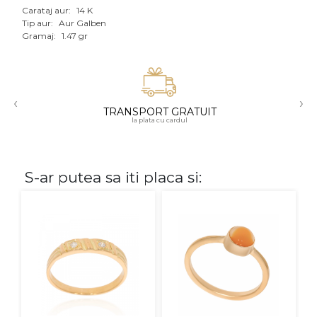
Carataj aur:
14 K
Aur mixt
Tip aur:
Aur Galben
Gramaj:
1.47 gr
CARATAJ
14K
‹
›
18K
TRANSPORT GRATUIT
la plata cu cardul
22K
PIATRA
S-ar putea sa iti placa si:
Fara pietre
Cu pietre
Diamante