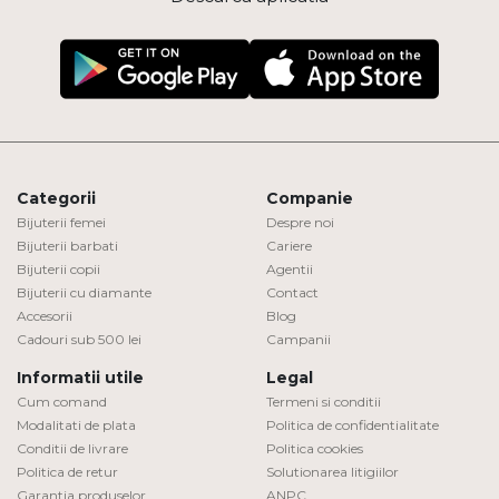
Categorii
Companie
Bijuterii femei
Despre noi
Bijuterii barbati
Cariere
Bijuterii copii
Agentii
Bijuterii cu diamante
Contact
Accesorii
Blog
Cadouri sub 500 lei
Campanii
Informatii utile
Legal
Cum comand
Termeni si conditii
Modalitati de plata
Politica de confidentialitate
Conditii de livrare
Politica cookies
Politica de retur
Solutionarea litigiilor
Garantia produselor
ANPC