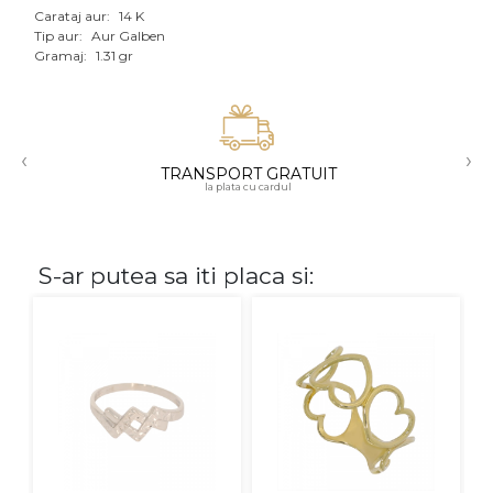
Carataj aur:
14 K
Aur mixt
Tip aur:
Aur Galben
Gramaj:
1.31 gr
CARATAJ
14K
‹
›
18K
TRANSPORT GRATUIT
la plata cu cardul
22K
PIATRA
S-ar putea sa iti placa si:
Fara pietre
Cu pietre
Diamante