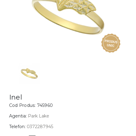
Inele
PIAT
Bratari
Cu 
Coliere
Dia
Lanturi
Pandantive
Accesorii
BIJUTERII COPII
Vezi toate
Inele
Cercei
Inel
Cod Produs:
745960
Bratari
Coliere
Agentia:
Park Lake
Lanturi
Telefon:
0372287945
Pandantive