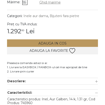
Mărime:
55
Ghid marime
DIAMANTE
Vezi toate
Categorii:
Inele aur dama
,
Bijuterii fara pietre
Inele
Preț cu TVA inclus:
Cercei
1.292
Lei
00
Bratari
ADAUGA IN COS
Coliere
ADAUGA LA FAVORITE
Lanturi
Pandantive
Plaseaza comanda astazi si ai:
Accesorii
1. Livrare la EASYBOX / FANBOX-ul cel mai apropiat de tine
2. Livrare prin curier
TIP METAL
Descriere:
Aur galben
Caracteristici:
Aur alb
Caracteristici produs: Inel, Aur Galben, 14 k, 1.31 gr, Cod
Aur roz
Produs: 745960