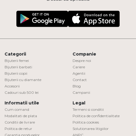
Categorii
Companie
Bijuterii femei
Despre noi
Bijuterii barbati
Cariere
Bijuterii copii
Agentii
Bijuterii cu diamante
Contact
Accesorii
Blog
Cadouri sub 500 lei
Campanii
Informatii utile
Legal
Cum comand
Termeni si conditii
Modalitati de plata
Politica de confidentialitate
Conditii de livrare
Politica cookies
Politica de retur
Solutionarea litigiilor
Garantia produselor
ANPC