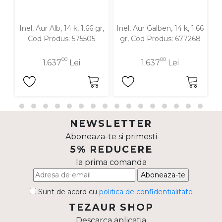
Inel, Aur Alb, 14 k, 1.66 gr,
Inel, Aur Galben, 14 k, 1.66
Cod Produs: 575505
gr, Cod Produs: 677268
g
00
00
1.637
Lei
1.637
Lei
NEWSLETTER
Aboneaza-te si primesti
5% REDUCERE
la prima comanda
Aboneaza-te
Sunt de acord cu
politica de confidentialitate
TEZAUR SHOP
Descarca aplicatia