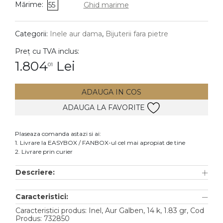
Mărime:
55
Ghid marime
DIAMANTE
Vezi toate
Categorii:
Inele aur dama
,
Bijuterii fara pietre
Inele
Preț cu TVA inclus:
Cercei
1.804
Lei
01
Bratari
ADAUGA IN COS
Coliere
ADAUGA LA FAVORITE
Lanturi
Pandantive
Plaseaza comanda astazi si ai:
Accesorii
1. Livrare la EASYBOX / FANBOX-ul cel mai apropiat de tine
2. Livrare prin curier
TIP METAL
Descriere:
Aur galben
Caracteristici:
Aur alb
Caracteristici produs: Inel, Aur Galben, 14 k, 1.83 gr, Cod
Aur roz
Produs: 732850