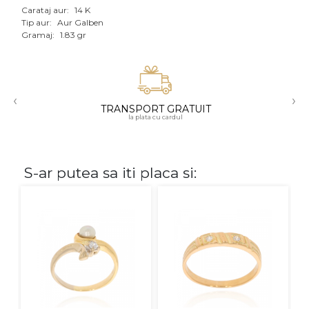
Carataj aur:
14 K
Aur mixt
Tip aur:
Aur Galben
Gramaj:
1.83 gr
CARATAJ
14K
‹
›
18K
TRANSPORT GRATUIT
la plata cu cardul
22K
PIATRA
S-ar putea sa iti placa si:
Fara pietre
Cu pietre
Diamante