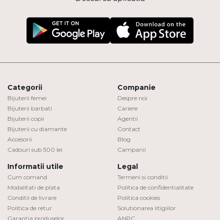
Categorii
Companie
Bijuterii femei
Despre noi
Bijuterii barbati
Cariere
Bijuterii copii
Agentii
Bijuterii cu diamante
Contact
Accesorii
Blog
Cadouri sub 500 lei
Campanii
Informatii utile
Legal
Cum comand
Termeni si conditii
Modalitati de plata
Politica de confidentialitate
Conditii de livrare
Politica cookies
Politica de retur
Solutionarea litigiilor
Garantia produselor
ANPC