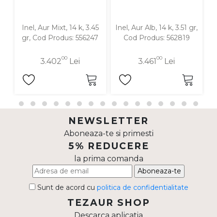
Inel, Aur Mixt, 14 k, 3.45
Inel, Aur Alb, 14 k, 3.51 gr,
In
gr, Cod Produs: 556247
Cod Produs: 562819
00
00
3.402
Lei
3.461
Lei
NEWSLETTER
Aboneaza-te si primesti
5% REDUCERE
la prima comanda
Aboneaza-te
Sunt de acord cu
politica de confidentialitate
TEZAUR SHOP
Descarca aplicatia