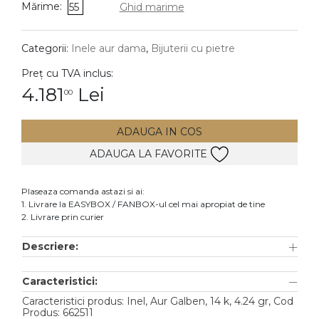
Mărime:
55
Ghid marime
DIAMANTE
Vezi toate
Categorii:
Inele aur dama
,
Bijuterii cu pietre
Inele
Preț cu TVA inclus:
Cercei
4.181
Lei
00
Bratari
ADAUGA IN COS
Coliere
ADAUGA LA FAVORITE
Lanturi
Pandantive
Plaseaza comanda astazi si ai:
Accesorii
1. Livrare la EASYBOX / FANBOX-ul cel mai apropiat de tine
2. Livrare prin curier
TIP METAL
Descriere:
Aur galben
Caracteristici:
Aur alb
Caracteristici produs: Inel, Aur Galben, 14 k, 4.24 gr, Cod
Aur roz
Produs: 662511