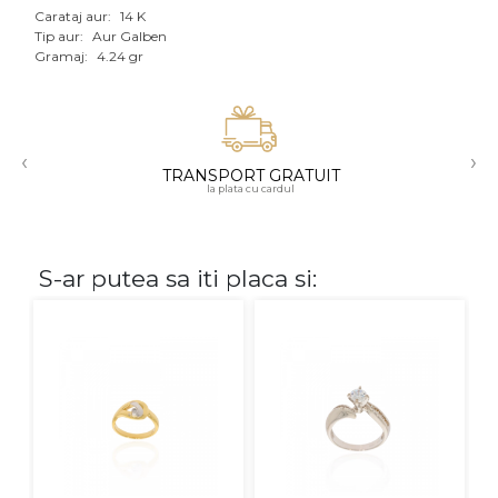
Carataj aur:
14 K
Aur mixt
Tip aur:
Aur Galben
Gramaj:
4.24 gr
CARATAJ
14K
‹
›
18K
TRANSPORT GRATUIT
la plata cu cardul
22K
PIATRA
S-ar putea sa iti placa si:
Fara pietre
Cu pietre
Diamante