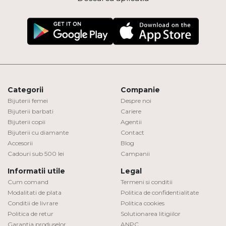
Categorii
Companie
Bijuterii femei
Despre noi
Bijuterii barbati
Cariere
Bijuterii copii
Agentii
Bijuterii cu diamante
Contact
Accesorii
Blog
Cadouri sub 500 lei
Campanii
Informatii utile
Legal
Cum comand
Termeni si conditii
Modalitati de plata
Politica de confidentialitate
Conditii de livrare
Politica cookies
Politica de retur
Solutionarea litigiilor
Garantia produselor
ANPC