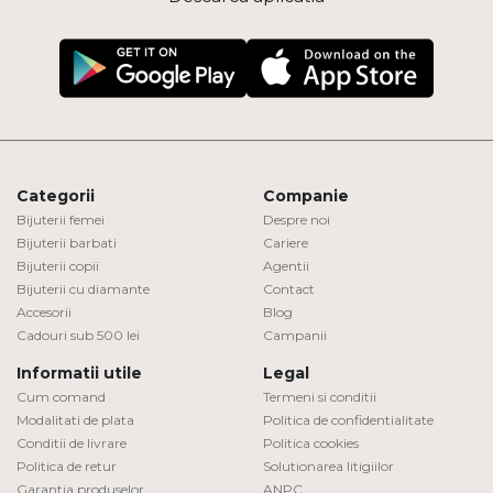
Categorii
Companie
Bijuterii femei
Despre noi
Bijuterii barbati
Cariere
Bijuterii copii
Agentii
Bijuterii cu diamante
Contact
Accesorii
Blog
Cadouri sub 500 lei
Campanii
Informatii utile
Legal
Cum comand
Termeni si conditii
Modalitati de plata
Politica de confidentialitate
Conditii de livrare
Politica cookies
Politica de retur
Solutionarea litigiilor
Garantia produselor
ANPC