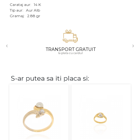
Carataj aur:
14 K
Aur mixt
Tip aur:
Aur Alb
Gramaj:
2.88 gr
CARATAJ
14K
‹
›
18K
TRANSPORT GRATUIT
la plata cu cardul
22K
PIATRA
S-ar putea sa iti placa si:
Fara pietre
Cu pietre
Diamante