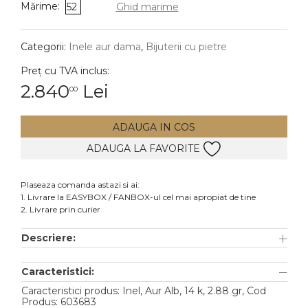
Mărime:
52
Ghid marime
DIAMANTE
Vezi toate
Categorii:
Inele aur dama
,
Bijuterii cu pietre
Inele
Preț cu TVA inclus:
Cercei
2.840
Lei
00
Bratari
ADAUGA IN COS
Coliere
ADAUGA LA FAVORITE
Lanturi
Pandantive
Plaseaza comanda astazi si ai:
Accesorii
1. Livrare la EASYBOX / FANBOX-ul cel mai apropiat de tine
2. Livrare prin curier
TIP METAL
Descriere:
Aur galben
Caracteristici:
Aur alb
Caracteristici produs: Inel, Aur Alb, 14 k, 2.88 gr, Cod
Aur roz
Produs: 603683