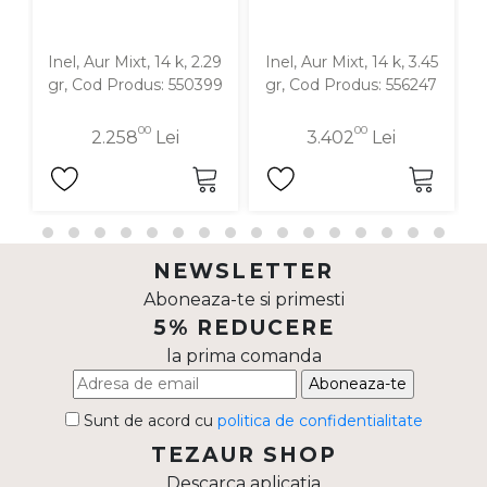
Inel, Aur Mixt, 14 k, 2.29
Inel, Aur Mixt, 14 k, 3.45
I
gr, Cod Produs: 550399
gr, Cod Produs: 556247
00
00
2.258
Lei
3.402
Lei
NEWSLETTER
Aboneaza-te si primesti
5% REDUCERE
la prima comanda
Aboneaza-te
Sunt de acord cu
politica de confidentialitate
TEZAUR SHOP
Descarca aplicatia