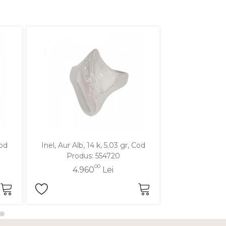
Cod
Inel, Aur Alb, 14 k, 5.03 gr, Cod
Inel, Aur Galben
Produs: 554720
Produ
00
4.960
Lei
4.9