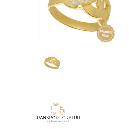
Vezi toate bijuteriile pentru femei
Inele
PIAT
Bratari
Cu 
Coliere
Dia
Lanturi
Pandantive
Accesorii
BIJUTERII COPII
Vezi toate
Inele
Cercei
Bratari
Coliere
TRANSPORT GRATUIT
Lanturi
la plata cu cardul
Pandantive