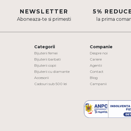
Aur mixt
NEWSLETTER
5% REDUC
Aboneaza-te si primesti
la prima coma
CARATAJ
14K
18K
Categorii
Companie
22K
Bijuterii femei
Despre noi
Bijuterii barbati
Cariere
Bijuterii copii
Agentii
PIATRA
Bijuterii cu diamante
Contact
Accesorii
Blog
Fara pietre
Cadouri sub 500 lei
Campanii
Cu pietre
Diamante