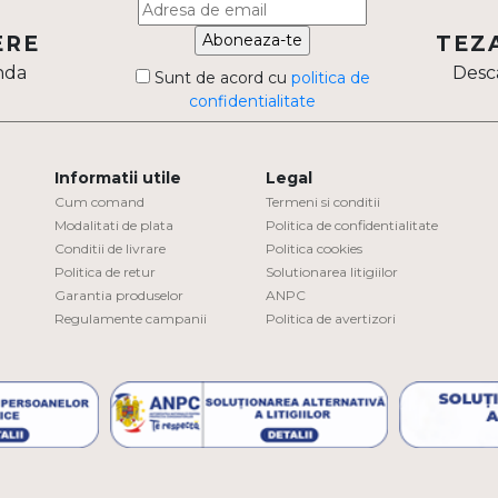
Aboneaza-te
ERE
TEZ
nda
Desca
Sunt de acord cu
politica de
confidentialitate
Informatii utile
Legal
Cum comand
Termeni si conditii
Modalitati de plata
Politica de confidentialitate
Conditii de livrare
Politica cookies
Politica de retur
Solutionarea litigiilor
Garantia produselor
ANPC
Regulamente campanii
Politica de avertizori