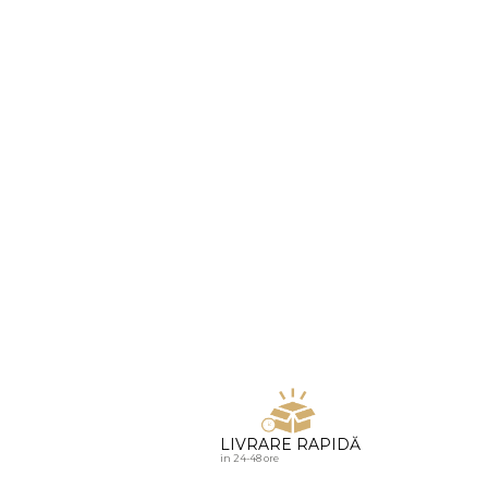
u diamante
LIVRARE RAPIDĂ
in 24-48 ore