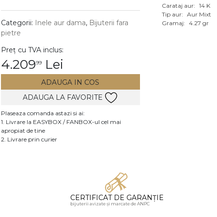
Carataj aur:
14 K
Vezi toate bijuteriile c
Tip aur:
Aur Mixt
RA
Categorii:
Inele aur dama
,
Bijuterii fara
Gramaj:
4.27 gr
pietre
pietre
Preț cu TVA inclus:
mante
4.209
Lei
99
ADAUGA IN COS
ADAUGA LA FAVORITE
Plaseaza comanda astazi si ai:
1. Livrare la EASYBOX / FANBOX-ul cel mai
apropiat de tine
2. Livrare prin curier
CERTIFICAT DE GARANȚIE
bijuterii avizate și marcate de ANPC