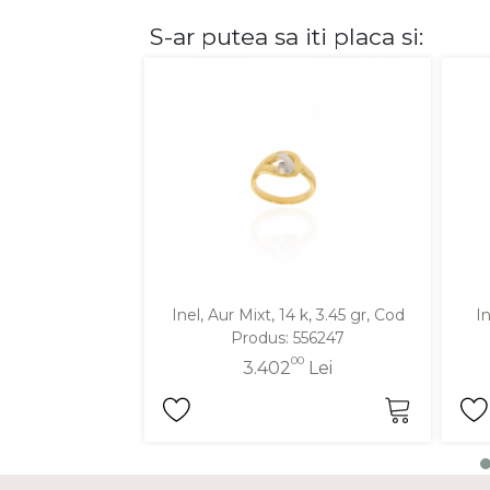
S-ar putea sa iti placa si:
DIAMANTE
Vezi toate
Inele
Cercei
Bratari
Coliere
Lanturi
Pandantive
Accesorii
Inel, Aur Mixt, 14 k, 3.45 gr, Cod
In
Produs: 556247
TIP METAL
00
3.402
Lei
Aur galben
Aur alb
Aur roz