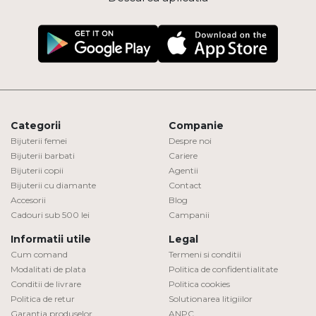
Categorii
Companie
Bijuterii femei
Despre noi
Bijuterii barbati
Cariere
Bijuterii copii
Agentii
Bijuterii cu diamante
Contact
Accesorii
Blog
Cadouri sub 500 lei
Campanii
Informatii utile
Legal
Cum comand
Termeni si conditii
Modalitati de plata
Politica de confidentialitate
Conditii de livrare
Politica cookies
Politica de retur
Solutionarea litigiilor
Garantia produselor
ANPC