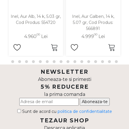
Inel, Aur Alb, 14 k, 5.03 gr,
Inel, Aur Galben, 14 k,
In
Cod Produs: 554720
5.07 gr, Cod Produs:
566891
00
00
4.960
Lei
4.999
Lei
NEWSLETTER
Aboneaza-te si primesti
5% REDUCERE
la prima comanda
Aboneaza-te
Sunt de acord cu
politica de confidentialitate
TEZAUR SHOP
Descarca aplicatia