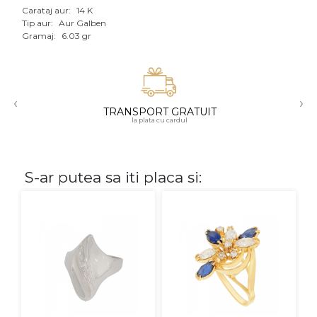
Carataj aur:
14 K
Aur mixt
Tip aur:
Aur Galben
Gramaj:
6.03 gr
CARATAJ
14K
‹
›
18K
TRANSPORT GRATUIT
la plata cu cardul
22K
PIATRA
S-ar putea sa iti placa si:
Fara pietre
Cu pietre
Diamante