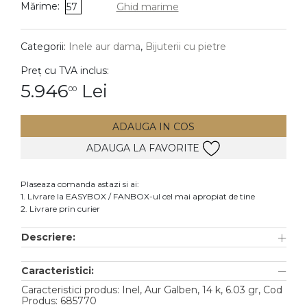
Mărime:
57
Ghid marime
DIAMANTE
Vezi toate
Categorii:
Inele aur dama
,
Bijuterii cu pietre
Inele
Preț cu TVA inclus:
Cercei
5.946
Lei
00
Bratari
ADAUGA IN COS
Coliere
ADAUGA LA FAVORITE
Lanturi
Pandantive
Plaseaza comanda astazi si ai:
Accesorii
1. Livrare la EASYBOX / FANBOX-ul cel mai apropiat de tine
2. Livrare prin curier
TIP METAL
Descriere:
Aur galben
Caracteristici:
Aur alb
Caracteristici produs: Inel, Aur Galben, 14 k, 6.03 gr, Cod
Aur roz
Produs: 685770