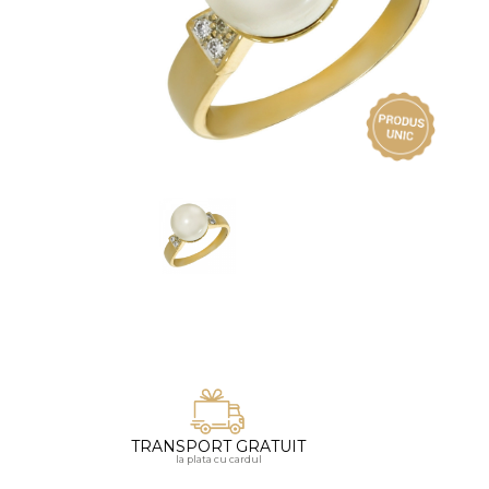
Vezi toate bijuteriile pentru femei
Inele
PIAT
Bratari
Cu 
Coliere
Dia
Lanturi
Pandantive
Accesorii
BIJUTERII COPII
Vezi toate
Inele
Cercei
Bratari
Coliere
TRANSPORT GRATUIT
Lanturi
la plata cu cardul
Pandantive