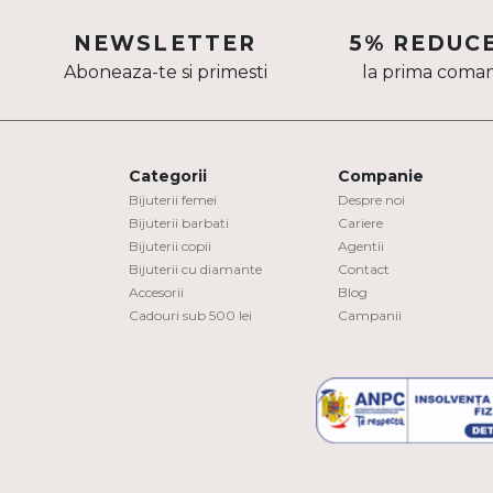
Aur mixt
NEWSLETTER
5% REDUC
Aboneaza-te si primesti
la prima coma
CARATAJ
14K
18K
Categorii
Companie
22K
Bijuterii femei
Despre noi
Bijuterii barbati
Cariere
Bijuterii copii
Agentii
PIATRA
Bijuterii cu diamante
Contact
Accesorii
Blog
Fara pietre
Cadouri sub 500 lei
Campanii
Cu pietre
Diamante