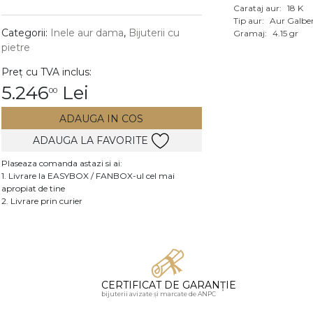
Carataj aur:
18 K
Vezi toate bijuteriile c
Tip aur:
Aur Galbe
RA
Categorii:
Inele aur dama
,
Bijuterii cu
Gramaj:
4.15 gr
pietre
pietre
Preț cu TVA inclus:
mante
5.246
Lei
00
ADAUGA IN COS
ADAUGA LA FAVORITE
Plaseaza comanda astazi si ai:
1. Livrare la EASYBOX / FANBOX-ul cel mai
apropiat de tine
2. Livrare prin curier
CERTIFICAT DE GARANȚIE
bijuterii avizate și marcate de ANPC