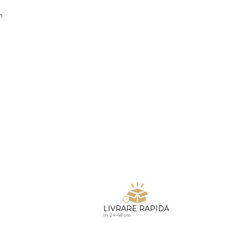
u diamante
n
LIVRARE RAPIDĂ
in 24-48 ore