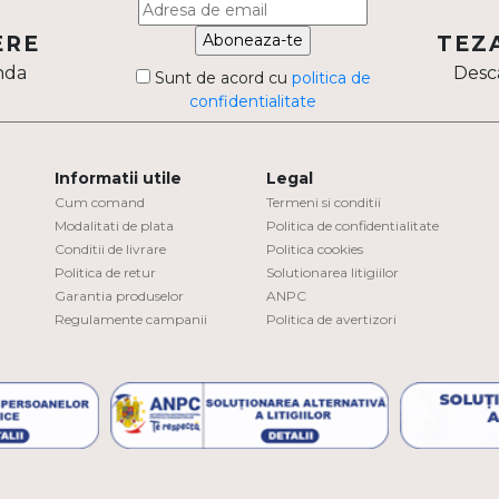
Aboneaza-te
ERE
TEZ
nda
Desca
Sunt de acord cu
politica de
confidentialitate
Informatii utile
Legal
Cum comand
Termeni si conditii
Modalitati de plata
Politica de confidentialitate
Conditii de livrare
Politica cookies
Politica de retur
Solutionarea litigiilor
Garantia produselor
ANPC
Regulamente campanii
Politica de avertizori