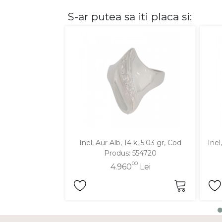
S-ar putea sa iti placa si:
DIAMANTE
Vezi toate
Inele
Cercei
Bratari
Coliere
Lanturi
Pandantive
Accesorii
Inel, Aur Alb, 14 k, 5.03 gr, Cod
Inel
Produs: 554720
TIP METAL
00
4.960
Lei
Aur galben
Aur alb
Aur roz