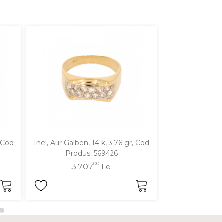
, Cod
Inel, Aur Galben, 14 k, 3.76 gr, Cod
Inel, Aur Alb, 
Produs: 569426
Produ
00
3.707
Lei
3.7