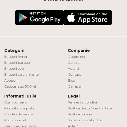
Categorii
Companie
Bijuterii femei
Despre noi
Bijuterii barbati
Cariere
Bijuterii copii
Agentii
Bijuterii cu diamante
Contact
Accesorii
Blog
Cadouri sub 500 lei
Campanii
Informatii utile
Legal
Cum comand
Termeni si conditii
Modalitati de plata
Politica de confidentialitate
Conditii de livrare
Politica cookies
Politica de retur
Solutionarea litigiilor
Garantia produselor
ANPC