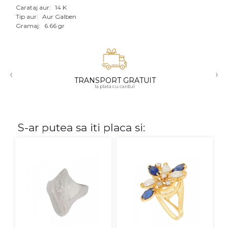
Carataj aur:
14 K
Aur mixt
Tip aur:
Aur Galben
Gramaj:
6.66 gr
CARATAJ
14K
‹
›
18K
TRANSPORT GRATUIT
la plata cu cardul
22K
PIATRA
S-ar putea sa iti placa si:
Fara pietre
Cu pietre
Diamante