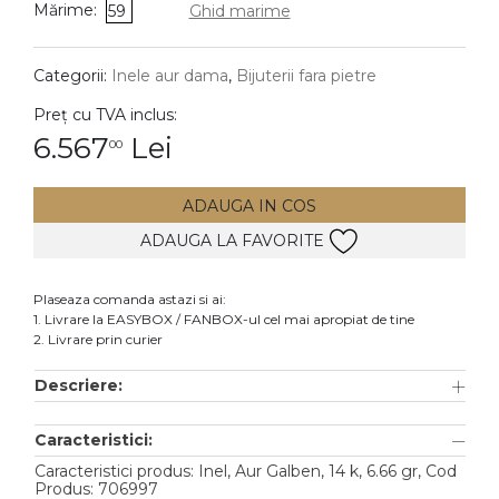
Mărime:
59
Ghid marime
DIAMANTE
Vezi toate
Categorii:
Inele aur dama
,
Bijuterii fara pietre
Inele
Preț cu TVA inclus:
Cercei
6.567
Lei
00
Bratari
ADAUGA IN COS
Coliere
ADAUGA LA FAVORITE
Lanturi
Pandantive
Plaseaza comanda astazi si ai:
Accesorii
1. Livrare la EASYBOX / FANBOX-ul cel mai apropiat de tine
2. Livrare prin curier
TIP METAL
Descriere:
Aur galben
Caracteristici:
Aur alb
Caracteristici produs: Inel, Aur Galben, 14 k, 6.66 gr, Cod
Aur roz
Produs: 706997