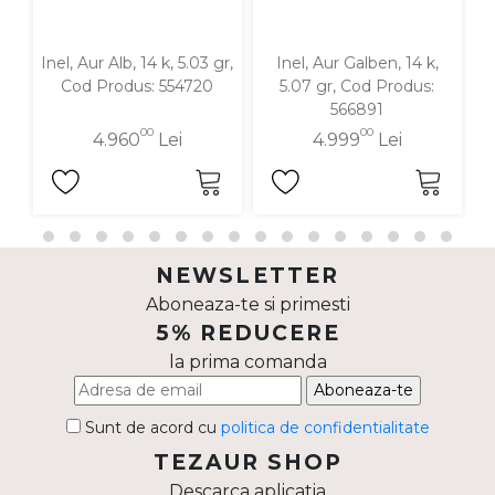
Inel, Aur Alb, 14 k, 5.03 gr,
Inel, Aur Galben, 14 k,
In
Cod Produs: 554720
5.07 gr, Cod Produs:
566891
00
00
4.960
Lei
4.999
Lei
NEWSLETTER
Aboneaza-te si primesti
5% REDUCERE
la prima comanda
Aboneaza-te
Sunt de acord cu
politica de confidentialitate
TEZAUR SHOP
Descarca aplicatia