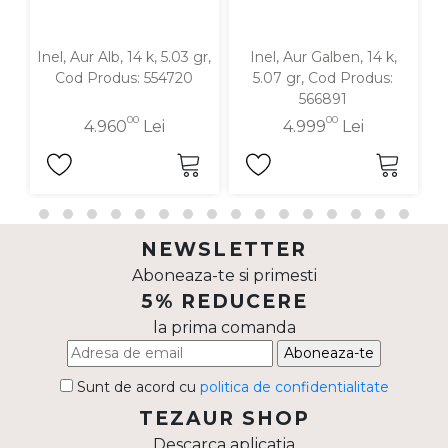
Inel, Aur Alb, 14 k, 5.03 gr,
Inel, Aur Galben, 14 k,
In
Cod Produs: 554720
5.07 gr, Cod Produs:
566891
00
00
4.960
Lei
4.999
Lei
NEWSLETTER
Aboneaza-te si primesti
5% REDUCERE
la prima comanda
Aboneaza-te
Sunt de acord cu
politica de confidentialitate
TEZAUR SHOP
Descarca aplicatia