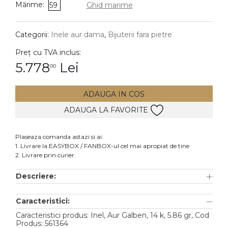
Mărime:
59
Ghid marime
DIAMANTE
Vezi toate
Categorii:
Inele aur dama
,
Bijuterii fara pietre
Inele
Preț cu TVA inclus:
Cercei
5.778
Lei
00
Bratari
ADAUGA IN COS
Coliere
ADAUGA LA FAVORITE
Lanturi
Pandantive
Plaseaza comanda astazi si ai:
Accesorii
1. Livrare la EASYBOX / FANBOX-ul cel mai apropiat de tine
2. Livrare prin curier
TIP METAL
Descriere:
Aur galben
Caracteristici:
Aur alb
Caracteristici produs: Inel, Aur Galben, 14 k, 5.86 gr, Cod
Aur roz
Produs: 561364