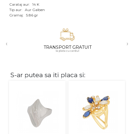
Carataj aur:
14 K
Aur mixt
Tip aur:
Aur Galben
Gramaj:
5.86 gr
CARATAJ
14K
‹
›
18K
TRANSPORT GRATUIT
la plata cu cardul
22K
PIATRA
S-ar putea sa iti placa si:
Fara pietre
Cu pietre
Diamante