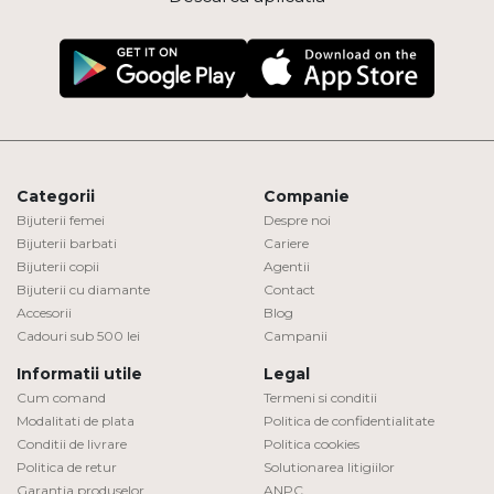
Categorii
Companie
Bijuterii femei
Despre noi
Bijuterii barbati
Cariere
Bijuterii copii
Agentii
Bijuterii cu diamante
Contact
Accesorii
Blog
Cadouri sub 500 lei
Campanii
Informatii utile
Legal
Cum comand
Termeni si conditii
Modalitati de plata
Politica de confidentialitate
Conditii de livrare
Politica cookies
Politica de retur
Solutionarea litigiilor
Garantia produselor
ANPC