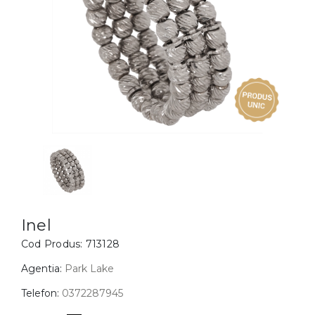
Inele
PIAT
Bratari
Cu 
Coliere
Dia
Lanturi
Pandantive
Accesorii
BIJUTERII COPII
Vezi toate
Inele
Cercei
Inel
Cod Produs:
713128
Bratari
Coliere
Agentia:
Park Lake
Lanturi
Telefon:
0372287945
Pandantive