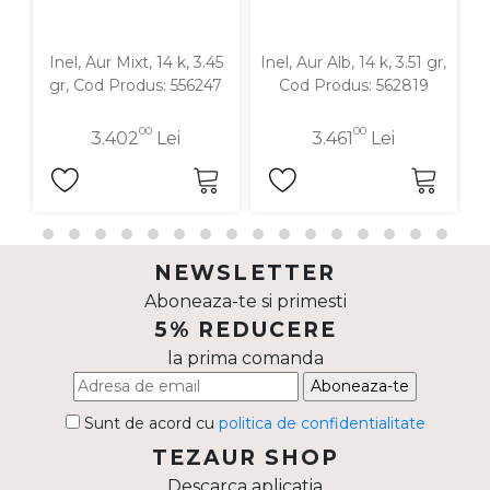
Inel, Aur Mixt, 14 k, 3.45
Inel, Aur Alb, 14 k, 3.51 gr,
In
gr, Cod Produs: 556247
Cod Produs: 562819
00
00
3.402
Lei
3.461
Lei
NEWSLETTER
Aboneaza-te si primesti
5% REDUCERE
la prima comanda
Aboneaza-te
Sunt de acord cu
politica de confidentialitate
TEZAUR SHOP
Descarca aplicatia