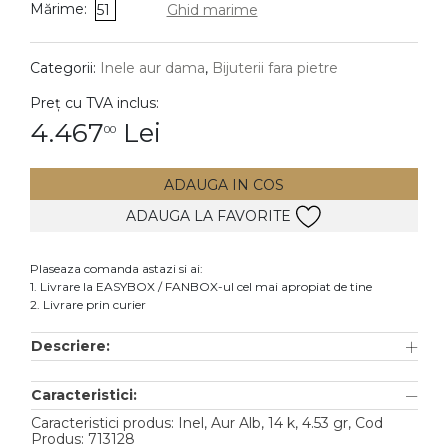
Mărime:
51
Ghid marime
DIAMANTE
Vezi toate
Categorii:
Inele aur dama
,
Bijuterii fara pietre
Inele
Preț cu TVA inclus:
Cercei
4.467
Lei
00
Bratari
ADAUGA IN COS
Coliere
ADAUGA LA FAVORITE
Lanturi
Pandantive
Plaseaza comanda astazi si ai:
Accesorii
1. Livrare la EASYBOX / FANBOX-ul cel mai apropiat de tine
2. Livrare prin curier
TIP METAL
Descriere:
Aur galben
Caracteristici:
Aur alb
Caracteristici produs: Inel, Aur Alb, 14 k, 4.53 gr, Cod
Aur roz
Produs: 713128