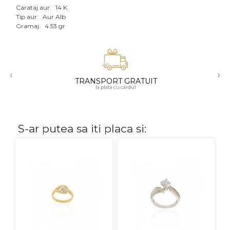
Carataj aur:
14 K
Aur mixt
Tip aur:
Aur Alb
Gramaj:
4.53 gr
CARATAJ
14K
‹
›
18K
TRANSPORT GRATUIT
la plata cu cardul
22K
PIATRA
S-ar putea sa iti placa si:
Fara pietre
Cu pietre
Diamante