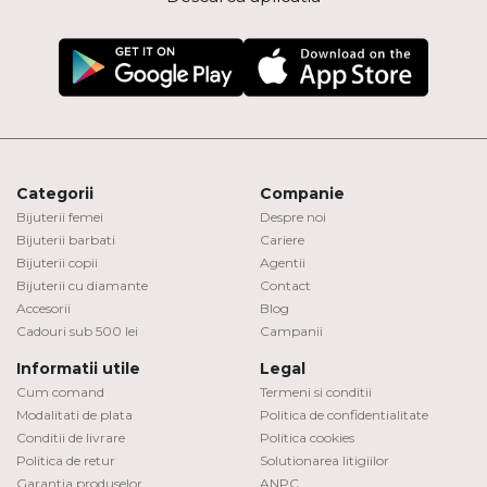
Categorii
Companie
Bijuterii femei
Despre noi
Bijuterii barbati
Cariere
Bijuterii copii
Agentii
Bijuterii cu diamante
Contact
Accesorii
Blog
Cadouri sub 500 lei
Campanii
Informatii utile
Legal
Cum comand
Termeni si conditii
Modalitati de plata
Politica de confidentialitate
Conditii de livrare
Politica cookies
Politica de retur
Solutionarea litigiilor
Garantia produselor
ANPC