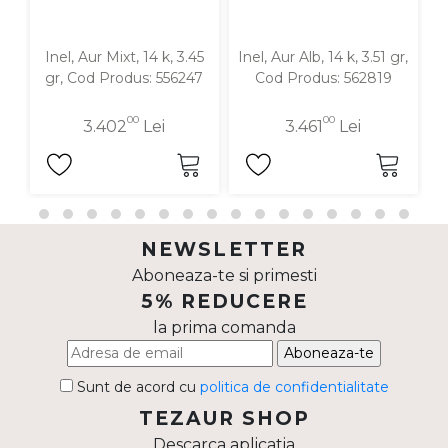
Inel, Aur Mixt, 14 k, 3.45
Inel, Aur Alb, 14 k, 3.51 gr,
In
gr, Cod Produs: 556247
Cod Produs: 562819
00
00
3.402
Lei
3.461
Lei
NEWSLETTER
Aboneaza-te si primesti
5% REDUCERE
la prima comanda
Aboneaza-te
Sunt de acord cu
politica de confidentialitate
TEZAUR SHOP
Descarca aplicatia