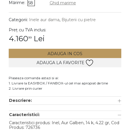
Mărime:
58
Ghid marime
DIAMANTE
Vezi toate
Categorii:
Inele aur dama
,
Bijuterii cu pietre
Inele
Preț cu TVA inclus:
Cercei
4.160
Lei
99
Bratari
ADAUGA IN COS
Coliere
ADAUGA LA FAVORITE
Lanturi
Pandantive
Plaseaza comanda astazi si ai:
Accesorii
1. Livrare la EASYBOX / FANBOX-ul cel mai apropiat de tine
2. Livrare prin curier
TIP METAL
Descriere:
Aur galben
Caracteristici:
Aur alb
Caracteristici produs: Inel, Aur Galben, 14 k, 4.22 gr, Cod
Aur roz
Produs: 726736