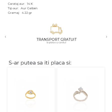
Carataj aur:
14 K
Aur mixt
Tip aur:
Aur Galben
Gramaj:
4.22 gr
CARATAJ
14K
‹
›
18K
TRANSPORT GRATUIT
la plata cu cardul
22K
PIATRA
S-ar putea sa iti placa si:
Fara pietre
Cu pietre
Diamante