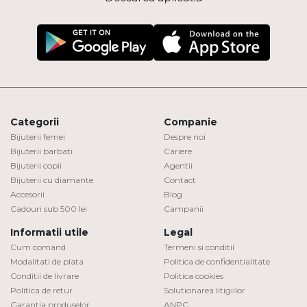
Categorii
Companie
Bijuterii femei
Despre noi
Bijuterii barbati
Cariere
Bijuterii copii
Agentii
Bijuterii cu diamante
Contact
Accesorii
Blog
Cadouri sub 500 lei
Campanii
Informatii utile
Legal
Cum comand
Termeni si conditii
Modalitati de plata
Politica de confidentialitate
Conditii de livrare
Politica cookies
Politica de retur
Solutionarea litigiilor
Garantia produselor
ANPC