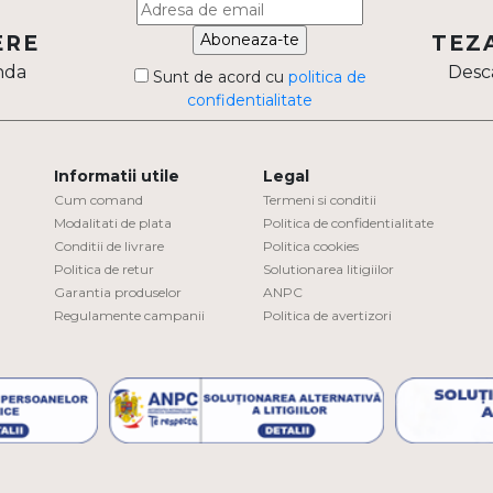
Aboneaza-te
ERE
TEZ
nda
Desca
Sunt de acord cu
politica de
confidentialitate
Informatii utile
Legal
Cum comand
Termeni si conditii
Modalitati de plata
Politica de confidentialitate
Conditii de livrare
Politica cookies
Politica de retur
Solutionarea litigiilor
Garantia produselor
ANPC
Regulamente campanii
Politica de avertizori