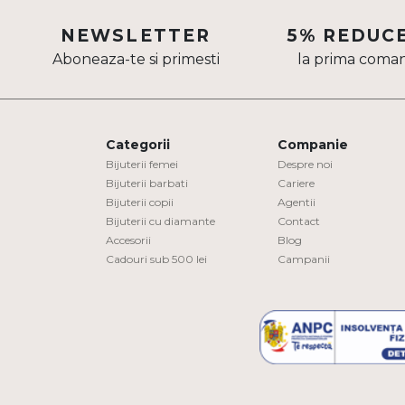
Aur mixt
NEWSLETTER
5% REDUC
Aboneaza-te si primesti
la prima coma
CARATAJ
14K
18K
Categorii
Companie
22K
Bijuterii femei
Despre noi
Bijuterii barbati
Cariere
Bijuterii copii
Agentii
PIATRA
Bijuterii cu diamante
Contact
Accesorii
Blog
Fara pietre
Cadouri sub 500 lei
Campanii
Cu pietre
Diamante