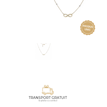
Vezi toate bijuteriile pentru femei
Inele
PIAT
Bratari
Cu 
Coliere
Dia
Lanturi
Pandantive
Accesorii
BIJUTERII COPII
Vezi toate
Inele
Cercei
Bratari
Coliere
TRANSPORT GRATUIT
Lanturi
la plata cu cardul
Pandantive