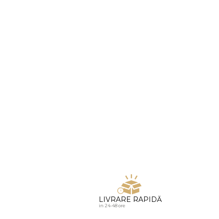
u diamante
LIVRARE RAPIDĂ
in 24-48 ore