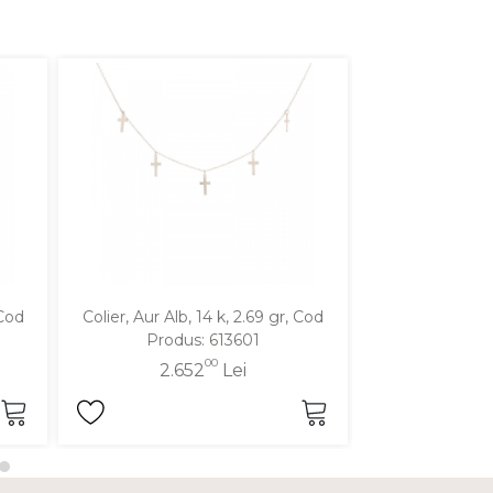
 Cod
Colier, Aur Alb, 14 k, 2.69 gr, Cod
Colier, Aur Galbe
Produs: 613601
Produ
00
2.652
Lei
1.9