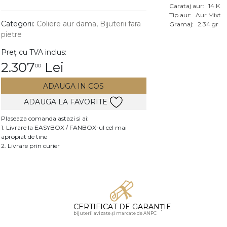
Carataj aur:
14 K
Vezi toate bijuteriile c
Tip aur:
Aur Mixt
RA
Categorii:
Coliere aur dama
,
Bijuterii fara
Gramaj:
2.34 gr
pietre
pietre
Preț cu TVA inclus:
mante
2.307
Lei
00
ADAUGA IN COS
ADAUGA LA FAVORITE
Plaseaza comanda astazi si ai:
1. Livrare la EASYBOX / FANBOX-ul cel mai
apropiat de tine
2. Livrare prin curier
CERTIFICAT DE GARANȚIE
bijuterii avizate și marcate de ANPC