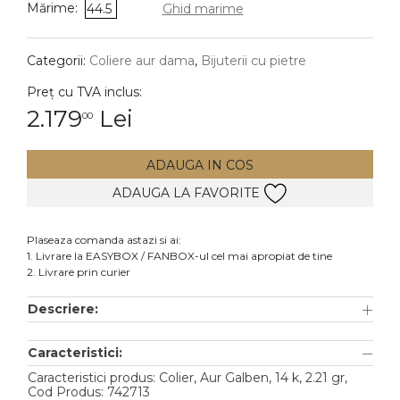
Mărime:
44.5
Ghid marime
DIAMANTE
Vezi toate
Categorii:
Coliere aur dama
,
Bijuterii cu pietre
Inele
Preț cu TVA inclus:
Cercei
2.179
Lei
00
Bratari
ADAUGA IN COS
Coliere
ADAUGA LA FAVORITE
Lanturi
Pandantive
Plaseaza comanda astazi si ai:
Accesorii
1. Livrare la EASYBOX / FANBOX-ul cel mai apropiat de tine
2. Livrare prin curier
TIP METAL
Descriere:
Aur galben
Caracteristici:
Aur alb
Caracteristici produs: Colier, Aur Galben, 14 k, 2.21 gr,
Aur roz
Cod Produs: 742713