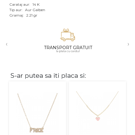
Carataj aur:
14 K
Aur mixt
Tip aur:
Aur Galben
Gramaj:
2.21 gr
CARATAJ
14K
‹
›
18K
TRANSPORT GRATUIT
la plata cu cardul
22K
PIATRA
S-ar putea sa iti placa si:
Fara pietre
Cu pietre
Diamante