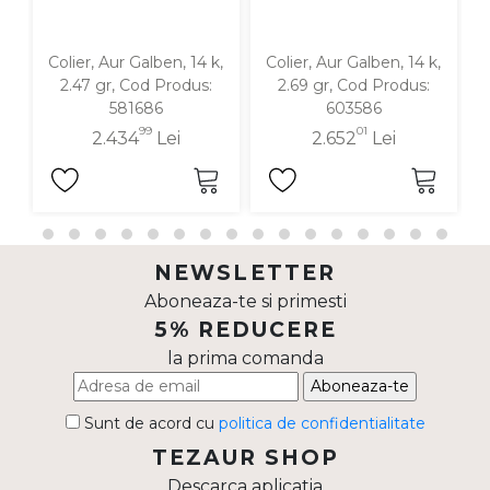
Colier, Aur Galben, 14 k,
Colier, Aur Galben, 14 k,
C
2.47 gr, Cod Produs:
2.69 gr, Cod Produs:
581686
603586
99
01
2.434
Lei
2.652
Lei
NEWSLETTER
Aboneaza-te si primesti
5% REDUCERE
la prima comanda
Aboneaza-te
Sunt de acord cu
politica de confidentialitate
TEZAUR SHOP
Descarca aplicatia