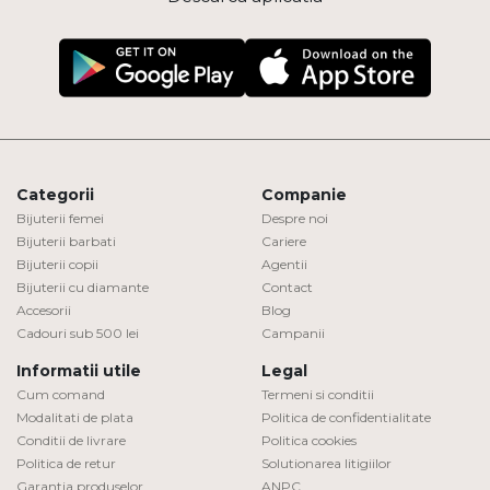
Categorii
Companie
Bijuterii femei
Despre noi
Bijuterii barbati
Cariere
Bijuterii copii
Agentii
Bijuterii cu diamante
Contact
Accesorii
Blog
Cadouri sub 500 lei
Campanii
Informatii utile
Legal
Cum comand
Termeni si conditii
Modalitati de plata
Politica de confidentialitate
Conditii de livrare
Politica cookies
Politica de retur
Solutionarea litigiilor
Garantia produselor
ANPC