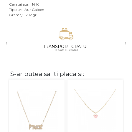
Carataj aur:
14 K
Aur mixt
Tip aur:
Aur Galben
Gramaj:
2.12 gr
CARATAJ
14K
‹
›
18K
TRANSPORT GRATUIT
la plata cu cardul
22K
PIATRA
S-ar putea sa iti placa si:
Fara pietre
Cu pietre
Diamante