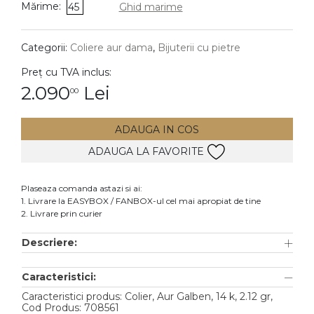
Mărime:
45
Ghid marime
DIAMANTE
Vezi toate
Categorii:
Coliere aur dama
,
Bijuterii cu pietre
Inele
Preț cu TVA inclus:
Cercei
2.090
Lei
00
Bratari
ADAUGA IN COS
Coliere
ADAUGA LA FAVORITE
Lanturi
Pandantive
Plaseaza comanda astazi si ai:
Accesorii
1. Livrare la EASYBOX / FANBOX-ul cel mai apropiat de tine
2. Livrare prin curier
TIP METAL
Descriere:
Aur galben
Caracteristici:
Aur alb
Caracteristici produs: Colier, Aur Galben, 14 k, 2.12 gr,
Aur roz
Cod Produs: 708561