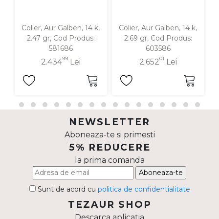
Colier, Aur Galben, 14 k,
Colier, Aur Galben, 14 k,
C
2.47 gr, Cod Produs:
2.69 gr, Cod Produs:
581686
603586
99
01
2.434
Lei
2.652
Lei
NEWSLETTER
Aboneaza-te si primesti
5% REDUCERE
la prima comanda
Aboneaza-te
Sunt de acord cu
politica de confidentialitate
TEZAUR SHOP
Descarca aplicatia