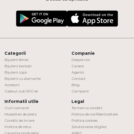
Categorii
Companie
Bijuterii femei
Despre noi
Bijuterii barbati
Cariere
Bijuterii copii
Agentii
Bijuterii cu diamante
Contact
Accesorii
Blog
Cadouri sub 500 lei
Campanii
Informatii utile
Legal
Cum comand
Termeni si conditii
Modalitati de plata
Politica de confidentialitate
Conditii de livrare
Politica cookies
Politica de retur
Solutionarea litigiilor
Garantia produselor
ANPC