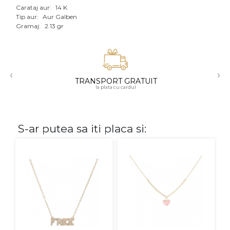
Carataj aur:
14 K
Aur mixt
Tip aur:
Aur Galben
Gramaj:
2.13 gr
CARATAJ
14K
‹
›
18K
TRANSPORT GRATUIT
la plata cu cardul
22K
PIATRA
S-ar putea sa iti placa si:
Fara pietre
Cu pietre
Diamante