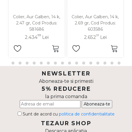
Colier, Aur Galben, 14 k,
Colier, Aur Galben, 14 k,
C
2.47 gr, Cod Produs:
2.69 gr, Cod Produs:
581686
603586
99
01
2.434
Lei
2.652
Lei
NEWSLETTER
Aboneaza-te si primesti
5% REDUCERE
la prima comanda
Aboneaza-te
Sunt de acord cu
politica de confidentialitate
TEZAUR SHOP
Descarca aplicatia