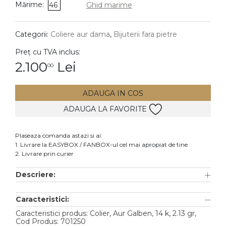
Mărime:
46
Ghid marime
DIAMANTE
Vezi toate
Categorii:
Coliere aur dama
,
Bijuterii fara pietre
Inele
Preț cu TVA inclus:
Cercei
2.100
Lei
00
Bratari
ADAUGA IN COS
Coliere
ADAUGA LA FAVORITE
Lanturi
Pandantive
Plaseaza comanda astazi si ai:
Accesorii
1. Livrare la EASYBOX / FANBOX-ul cel mai apropiat de tine
2. Livrare prin curier
TIP METAL
Descriere:
Aur galben
Caracteristici:
Aur alb
Caracteristici produs: Colier, Aur Galben, 14 k, 2.13 gr,
Aur roz
Cod Produs: 701250