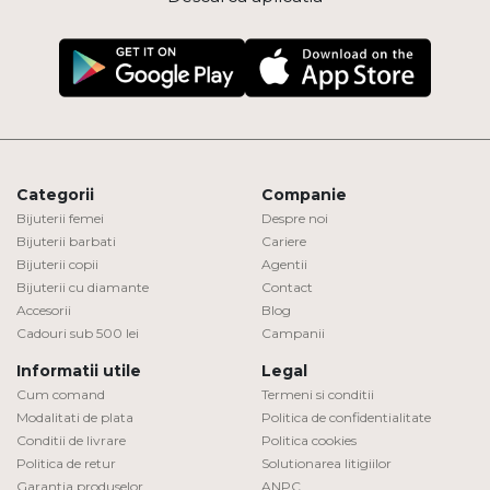
Categorii
Companie
Bijuterii femei
Despre noi
Bijuterii barbati
Cariere
Bijuterii copii
Agentii
Bijuterii cu diamante
Contact
Accesorii
Blog
Cadouri sub 500 lei
Campanii
Informatii utile
Legal
Cum comand
Termeni si conditii
Modalitati de plata
Politica de confidentialitate
Conditii de livrare
Politica cookies
Politica de retur
Solutionarea litigiilor
Garantia produselor
ANPC