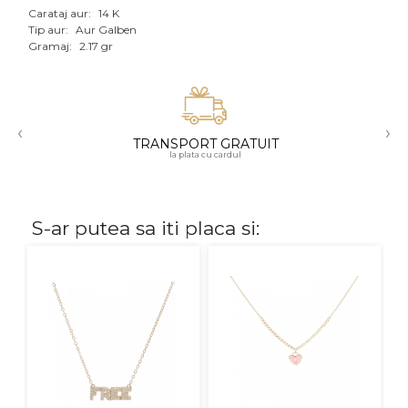
Carataj aur:
14 K
Aur mixt
Tip aur:
Aur Galben
Gramaj:
2.17 gr
CARATAJ
14K
‹
›
18K
TRANSPORT GRATUIT
la plata cu cardul
22K
PIATRA
S-ar putea sa iti placa si:
Fara pietre
Cu pietre
Diamante