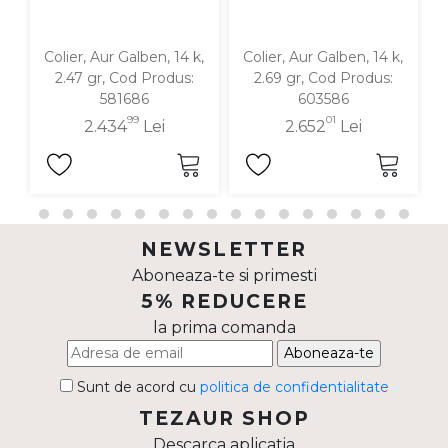
Colier, Aur Galben, 14 k,
Colier, Aur Galben, 14 k,
C
2.47 gr, Cod Produs:
2.69 gr, Cod Produs:
581686
603586
99
01
2.434
Lei
2.652
Lei
NEWSLETTER
Aboneaza-te si primesti
5% REDUCERE
la prima comanda
Aboneaza-te
Sunt de acord cu
politica de confidentialitate
TEZAUR SHOP
Descarca aplicatia