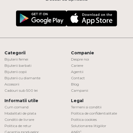
Categorii
Companie
Bijuterii femei
Despre noi
Bijuterii barbati
Cariere
Bijuterii copii
Agentii
Bijuterii cu diamante
Contact
Accesorii
Blog
Cadouri sub 500 lei
Campanii
Informatii utile
Legal
Cum comand
Termeni si conditii
Modalitati de plata
Politica de confidentialitate
Conditii de livrare
Politica cookies
Politica de retur
Solutionarea litigiilor
Garantia produselor
ANPC