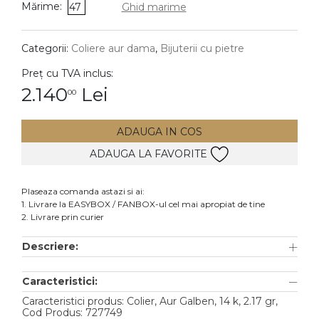
Mărime:
47
Ghid marime
DIAMANTE
Vezi toate
Categorii:
Coliere aur dama
,
Bijuterii cu pietre
Inele
Preț cu TVA inclus:
Cercei
2.140
Lei
00
Bratari
ADAUGA IN COS
Coliere
ADAUGA LA FAVORITE
Lanturi
Pandantive
Plaseaza comanda astazi si ai:
Accesorii
1. Livrare la EASYBOX / FANBOX-ul cel mai apropiat de tine
2. Livrare prin curier
TIP METAL
Descriere:
Aur galben
Caracteristici:
Aur alb
Caracteristici produs: Colier, Aur Galben, 14 k, 2.17 gr,
Aur roz
Cod Produs: 727749