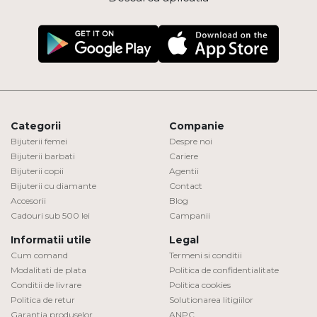
Categorii
Companie
Bijuterii femei
Despre noi
Bijuterii barbati
Cariere
Bijuterii copii
Agentii
Bijuterii cu diamante
Contact
Accesorii
Blog
Cadouri sub 500 lei
Campanii
Informatii utile
Legal
Cum comand
Termeni si conditii
Modalitati de plata
Politica de confidentialitate
Conditii de livrare
Politica cookies
Politica de retur
Solutionarea litigiilor
Garantia produselor
ANPC