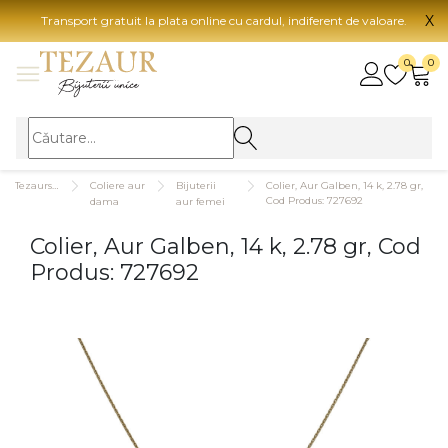
X
Transport gratuit la plata online cu cardul, indiferent de valoare.
BIJUTERII
0
0
Vezi toate bijuteriile
Vezi 
BIJUTERII FEMEI
Vezi toate
TIP 
Tezaurshop.ro
Coliere aur
Bijuterii
Colier, Aur Galben, 14 k, 2.78 gr,
Inele
Aur
Cod Produs: 727692
dama
aur femei
Cercei
Aur
Colier, Aur Galben, 14 k, 2.78 gr, Cod
Bratari
Aur
Produs: 727692
Coliere
Aur
Lanturi
CAR
Pandantive
14K
Accesorii
18K
BIJUTERII BARBATI
Vezi toate
22K