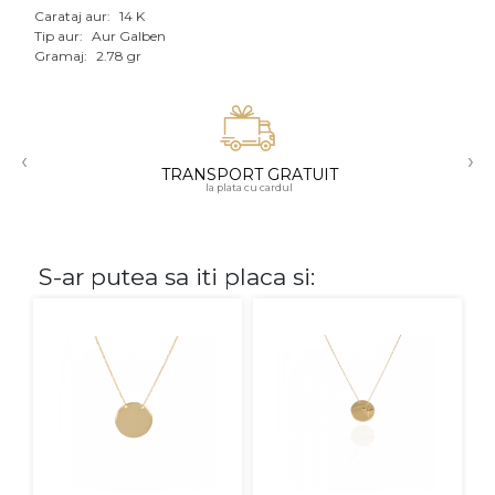
Carataj aur:
14 K
Aur mixt
Tip aur:
Aur Galben
Gramaj:
2.78 gr
CARATAJ
14K
‹
›
18K
TRANSPORT GRATUIT
la plata cu cardul
22K
PIATRA
S-ar putea sa iti placa si:
Fara pietre
Cu pietre
Diamante