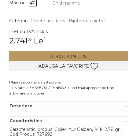
Mărime:
47
Ghid marime
DIAMANTE
Vezi toate
Categorii:
Coliere aur dama
,
Bijuterii cu pietre
Inele
Preț cu TVA inclus:
Cercei
2.741
Lei
00
Bratari
ADAUGA IN COS
Coliere
ADAUGA LA FAVORITE
Lanturi
Pandantive
Plaseaza comanda astazi si ai:
Accesorii
1. Livrare la EASYBOX / FANBOX-ul cel mai apropiat de tine
2. Livrare prin curier
TIP METAL
Descriere:
Aur galben
Caracteristici:
Aur alb
Caracteristici produs: Colier, Aur Galben, 14 k, 2.78 gr,
Aur roz
Cod Produs: 727692