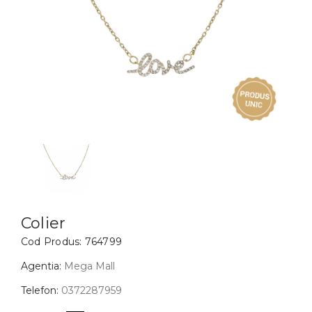
Inele
PIAT
Bratari
Cu 
Coliere
Dia
Lanturi
Pandantive
Accesorii
BIJUTERII COPII
Vezi toate
Inele
Cercei
Colier
Cod Produs:
764799
Bratari
Coliere
Agentia:
Mega Mall
Lanturi
Telefon:
0372287959
Pandantive