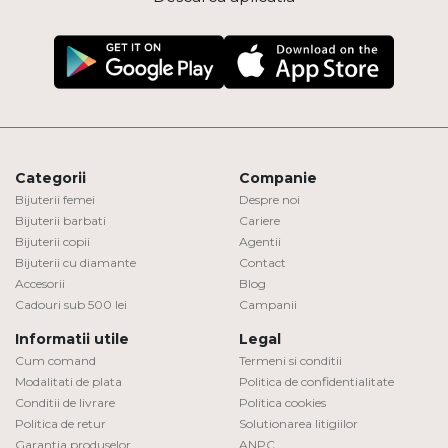
Categorii
Companie
Bijuterii femei
Despre noi
Bijuterii barbati
Cariere
Bijuterii copii
Agentii
Bijuterii cu diamante
Contact
Accesorii
Blog
Cadouri sub 500 lei
Campanii
Informatii utile
Legal
Cum comand
Termeni si conditii
Modalitati de plata
Politica de confidentialitate
Conditii de livrare
Politica cookies
Politica de retur
Solutionarea litigiilor
Garantia produselor
ANPC