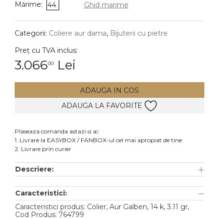
Mărime:
44
Ghid marime
DIAMANTE
Vezi toate
Categorii:
Coliere aur dama
,
Bijuterii cu pietre
Inele
Preț cu TVA inclus:
Cercei
3.066
Lei
00
Bratari
ADAUGA IN COS
Coliere
ADAUGA LA FAVORITE
Lanturi
Pandantive
Plaseaza comanda astazi si ai:
Accesorii
1. Livrare la EASYBOX / FANBOX-ul cel mai apropiat de tine
2. Livrare prin curier
TIP METAL
Descriere:
Aur galben
Caracteristici:
Aur alb
Caracteristici produs: Colier, Aur Galben, 14 k, 3.11 gr,
Aur roz
Cod Produs: 764799