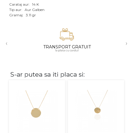
Carataj aur:
14 K
Aur mixt
Tip aur:
Aur Galben
Gramaj:
3.11 gr
CARATAJ
14K
‹
›
18K
TRANSPORT GRATUIT
la plata cu cardul
22K
PIATRA
S-ar putea sa iti placa si:
Fara pietre
Cu pietre
Diamante