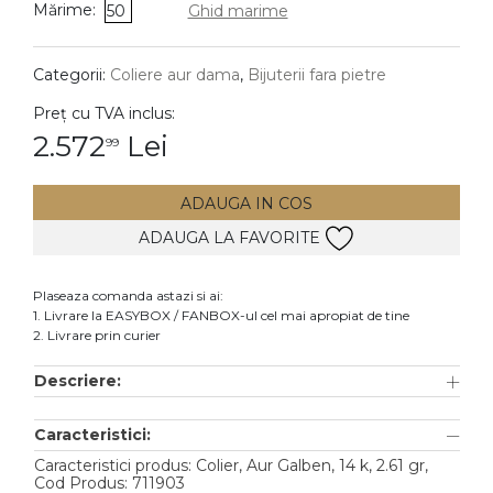
Mărime:
50
Ghid marime
DIAMANTE
Vezi toate
Categorii:
Coliere aur dama
,
Bijuterii fara pietre
Inele
Preț cu TVA inclus:
Cercei
2.572
Lei
99
Bratari
ADAUGA IN COS
Coliere
ADAUGA LA FAVORITE
Lanturi
Pandantive
Plaseaza comanda astazi si ai:
Accesorii
1. Livrare la EASYBOX / FANBOX-ul cel mai apropiat de tine
2. Livrare prin curier
TIP METAL
Descriere:
Aur galben
Caracteristici:
Aur alb
Caracteristici produs: Colier, Aur Galben, 14 k, 2.61 gr,
Aur roz
Cod Produs: 711903