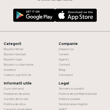
Categorii
Companie
Bijuterii femei
Despre noi
Bijuterii barbati
Cariere
Bijuterii copii
Agentii
Bijuterii cu diamante
Contact
Accesorii
Blog
Cadouri sub 500 lei
Campanii
Informatii utile
Legal
Cum comand
Termeni si conditii
Modalitati de plata
Politica de confidentialitate
Conditii de livrare
Politica cookies
Politica de retur
Solutionarea litigiilor
Garantia produselor
ANPC