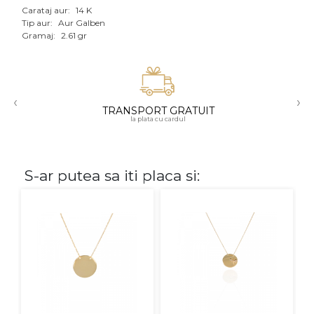
Carataj aur:
14 K
Aur mixt
Tip aur:
Aur Galben
Gramaj:
2.61 gr
CARATAJ
14K
‹
›
18K
TRANSPORT GRATUIT
la plata cu cardul
22K
PIATRA
S-ar putea sa iti placa si:
Fara pietre
Cu pietre
Diamante