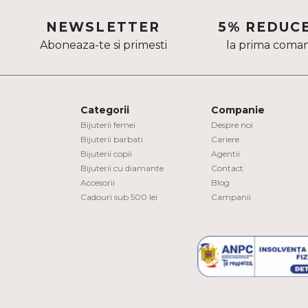
Aur mixt
NEWSLETTER
5% REDUC
Aboneaza-te si primesti
la prima coma
CARATAJ
14K
18K
Categorii
Companie
22K
Bijuterii femei
Despre noi
Bijuterii barbati
Cariere
Bijuterii copii
Agentii
PIATRA
Bijuterii cu diamante
Contact
Accesorii
Blog
Fara pietre
Cadouri sub 500 lei
Campanii
Cu pietre
Diamante