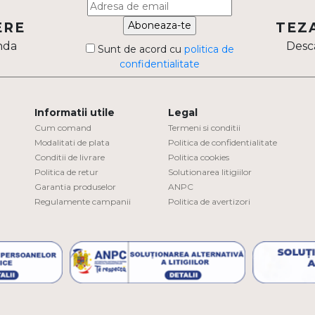
Aboneaza-te
ERE
TEZ
nda
Desca
Sunt de acord cu
politica de
confidentialitate
Informatii utile
Legal
Cum comand
Termeni si conditii
Modalitati de plata
Politica de confidentialitate
Conditii de livrare
Politica cookies
Politica de retur
Solutionarea litigiilor
Garantia produselor
ANPC
Regulamente campanii
Politica de avertizori