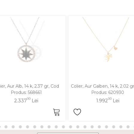
ier, Aur Alb, 14 k, 2.37 gr, Cod
Colier, Aur Galben, 14 k, 2.02 g
Produs: 568661
Produs: 620930
00
00
2.337
Lei
1.992
Lei