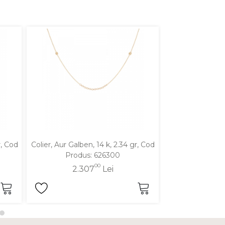
r, Cod
Colier, Aur Galben, 14 k, 2.34 gr, Cod
Colier, Aur Galbe
Produs: 626300
Produ
00
2.307
Lei
2.2