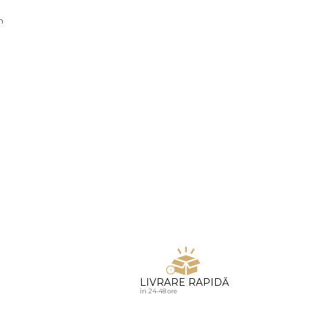
u diamante
n
LIVRARE RAPIDĂ
in 24-48 ore