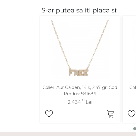
S-ar putea sa iti placa si:
DIAMANTE
Vezi toate
Inele
Cercei
Bratari
Coliere
Lanturi
Pandantive
Accesorii
Colier, Aur Galben, 14 k, 2.47 gr, Cod
Col
Produs: 581686
TIP METAL
99
2.434
Lei
Aur galben
Aur alb
Aur roz