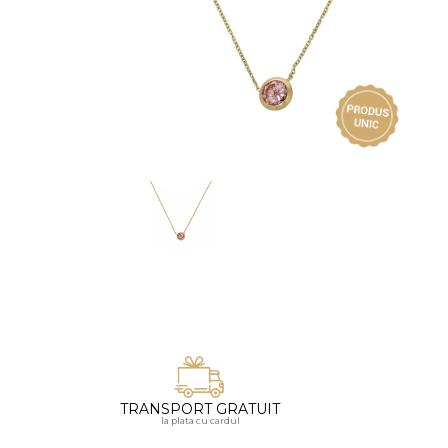
Vezi toate bijuteriile pentru femei
Inele
PIAT
Bratari
Cu 
Coliere
Dia
Lanturi
Pandantive
Accesorii
BIJUTERII COPII
Vezi toate
Inele
Cercei
Bratari
Coliere
TRANSPORT GRATUIT
Lanturi
la plata cu cardul
Pandantive