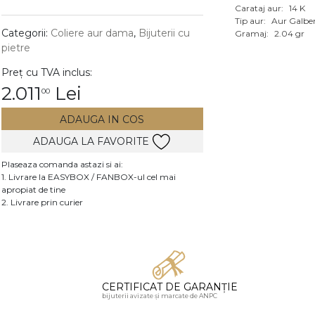
Carataj aur:
14 K
Vezi toate bijuteriile c
Tip aur:
Aur Galbe
RA
Categorii:
Coliere aur dama
,
Bijuterii cu
Gramaj:
2.04 gr
pietre
pietre
Preț cu TVA inclus:
mante
2.011
Lei
00
ADAUGA IN COS
ADAUGA LA FAVORITE
Plaseaza comanda astazi si ai:
1. Livrare la EASYBOX / FANBOX-ul cel mai
apropiat de tine
2. Livrare prin curier
CERTIFICAT DE GARANȚIE
bijuterii avizate și marcate de ANPC