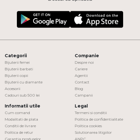
Categorii
Companie
Bijuterii femei
Despre noi
Bijuterii barbati
Cariere
Bijuterii copii
Agentii
Bijuterii cu diamante
Contact
Accesorii
Blog
Cadouri sub 500 lei
Campanii
Informatii utile
Legal
Cum comand
Termeni si conditii
Modalitati de plata
Politica de confidentialitate
Conditii de livrare
Politica cookies
Politica de retur
Solutionarea litigiilor
Garantia produselor
ANPC