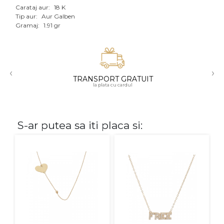
Carataj aur:
18 K
Aur mixt
Tip aur:
Aur Galben
Gramaj:
1.91 gr
CARATAJ
14K
‹
›
18K
TRANSPORT GRATUIT
la plata cu cardul
22K
PIATRA
S-ar putea sa iti placa si:
Fara pietre
Cu pietre
Diamante