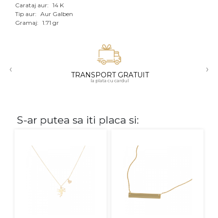
Carataj aur:
14 K
Aur mixt
Tip aur:
Aur Galben
Gramaj:
1.71 gr
CARATAJ
14K
‹
›
18K
TRANSPORT GRATUIT
la plata cu cardul
22K
PIATRA
S-ar putea sa iti placa si:
Fara pietre
Cu pietre
Diamante