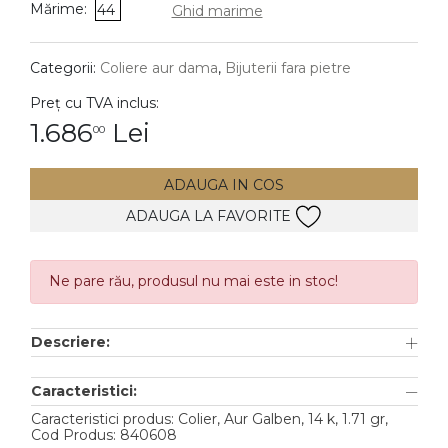
Mărime:
44
Ghid marime
DIAMANTE
Vezi toate
Categorii:
Coliere aur dama
,
Bijuterii fara pietre
Inele
Preț cu TVA inclus:
Cercei
1.686
Lei
00
Bratari
ADAUGA IN COS
Coliere
ADAUGA LA FAVORITE
Lanturi
Pandantive
Accesorii
Ne pare rău, produsul nu mai este in stoc!
TIP METAL
Descriere:
Aur galben
Caracteristici:
Aur alb
Caracteristici produs: Colier, Aur Galben, 14 k, 1.71 gr,
Cod Produs: 840608
Aur roz