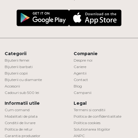
Categorii
Companie
Bijuterii femei
Despre noi
Bijuterii barbati
Cariere
Bijuterii copii
Agentii
Bijuterii cu diamante
Contact
Accesorii
Blog
Cadouri sub 500 lei
Campanii
Informatii utile
Legal
Cum comand
Termeni si conditii
Modalitati de plata
Politica de confidentialitate
Conditii de livrare
Politica cookies
Politica de retur
Solutionarea litigiilor
Garantia produselor
ANPC