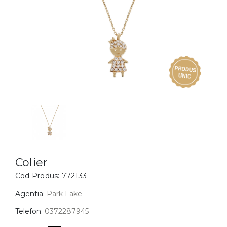
Inele
PIAT
Bratari
Cu 
Coliere
Dia
Lanturi
Pandantive
Accesorii
BIJUTERII COPII
Vezi toate
Inele
Cercei
Colier
Cod Produs:
772133
Bratari
Coliere
Agentia:
Park Lake
Lanturi
Telefon:
0372287945
Pandantive