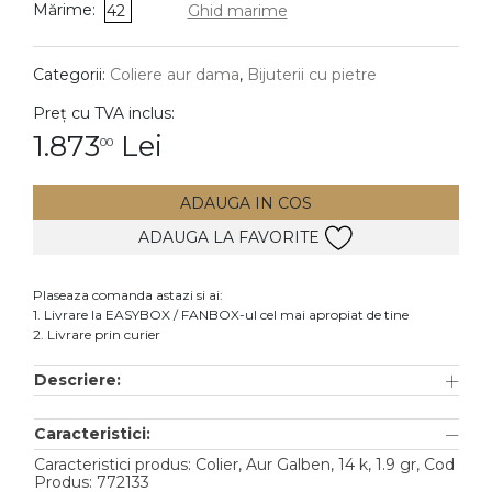
Mărime:
42
Ghid marime
DIAMANTE
Vezi toate
Categorii:
Coliere aur dama
,
Bijuterii cu pietre
Inele
Preț cu TVA inclus:
Cercei
1.873
Lei
00
Bratari
ADAUGA IN COS
Coliere
ADAUGA LA FAVORITE
Lanturi
Pandantive
Plaseaza comanda astazi si ai:
Accesorii
1. Livrare la EASYBOX / FANBOX-ul cel mai apropiat de tine
2. Livrare prin curier
TIP METAL
Descriere:
Aur galben
Caracteristici:
Aur alb
Caracteristici produs: Colier, Aur Galben, 14 k, 1.9 gr, Cod
Aur roz
Produs: 772133