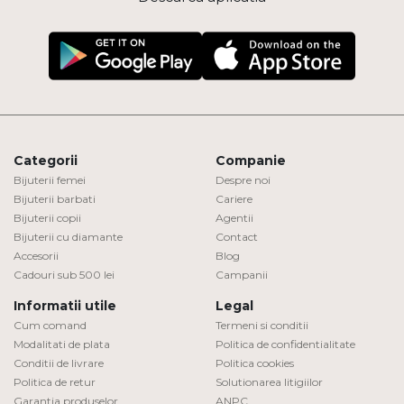
Categorii
Companie
Bijuterii femei
Despre noi
Bijuterii barbati
Cariere
Bijuterii copii
Agentii
Bijuterii cu diamante
Contact
Accesorii
Blog
Cadouri sub 500 lei
Campanii
Informatii utile
Legal
Cum comand
Termeni si conditii
Modalitati de plata
Politica de confidentialitate
Conditii de livrare
Politica cookies
Politica de retur
Solutionarea litigiilor
Garantia produselor
ANPC