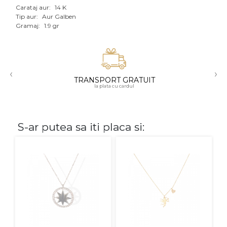
Carataj aur:
14 K
Aur mixt
Tip aur:
Aur Galben
Gramaj:
1.9 gr
CARATAJ
14K
‹
›
18K
TRANSPORT GRATUIT
la plata cu cardul
22K
PIATRA
S-ar putea sa iti placa si:
Fara pietre
Cu pietre
Diamante