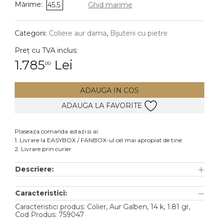
Mărime:
45.5
Ghid marime
DIAMANTE
Vezi toate
Categorii:
Coliere aur dama
,
Bijuterii cu pietre
Inele
Preț cu TVA inclus:
Cercei
1.785
Lei
00
Bratari
ADAUGA IN COS
Coliere
ADAUGA LA FAVORITE
Lanturi
Pandantive
Plaseaza comanda astazi si ai:
Accesorii
1. Livrare la EASYBOX / FANBOX-ul cel mai apropiat de tine
2. Livrare prin curier
TIP METAL
Descriere:
Aur galben
Caracteristici:
Aur alb
Caracteristici produs: Colier, Aur Galben, 14 k, 1.81 gr,
Aur roz
Cod Produs: 759047