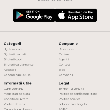
Categorii
Companie
Bijuterii femei
Despre noi
Bijuterii barbati
Cariere
Bijuterii copii
Agentii
Bijuterii cu diamante
Contact
Accesorii
Blog
Cadouri sub 500 lei
Campanii
Informatii utile
Legal
Cum comand
Termeni si conditii
Modalitati de plata
Politica de confidentialitate
Conditii de livrare
Politica cookies
Politica de retur
Solutionarea litigiilor
Garantia produselor
ANPC