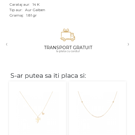
Carataj aur:
14 K
Aur mixt
Tip aur:
Aur Galben
Gramaj:
1.81 gr
CARATAJ
14K
‹
›
18K
TRANSPORT GRATUIT
la plata cu cardul
22K
PIATRA
S-ar putea sa iti placa si:
Fara pietre
Cu pietre
Diamante