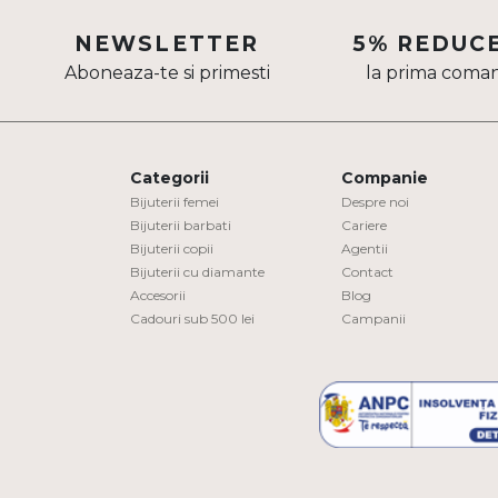
Aur mixt
NEWSLETTER
5% REDUC
Aboneaza-te si primesti
la prima coma
CARATAJ
14K
18K
Categorii
Companie
22K
Bijuterii femei
Despre noi
Bijuterii barbati
Cariere
Bijuterii copii
Agentii
PIATRA
Bijuterii cu diamante
Contact
Accesorii
Blog
Fara pietre
Cadouri sub 500 lei
Campanii
Cu pietre
Diamante