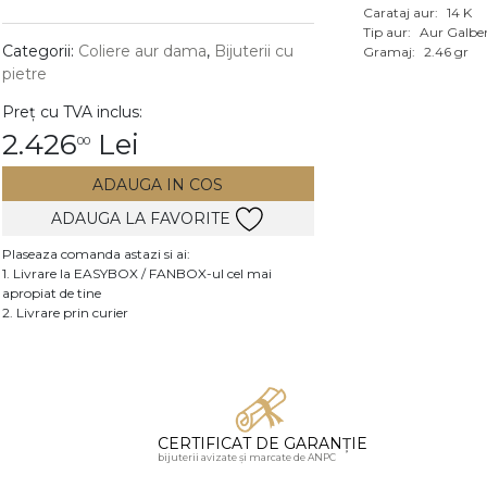
Carataj aur:
14 K
Vezi toate bijuteriile c
Tip aur:
Aur Galbe
RA
Categorii:
Coliere aur dama
,
Bijuterii cu
Gramaj:
2.46 gr
pietre
pietre
Preț cu TVA inclus:
mante
2.426
Lei
00
ADAUGA IN COS
ADAUGA LA FAVORITE
Plaseaza comanda astazi si ai:
1. Livrare la EASYBOX / FANBOX-ul cel mai
apropiat de tine
2. Livrare prin curier
CERTIFICAT DE GARANȚIE
bijuterii avizate și marcate de ANPC