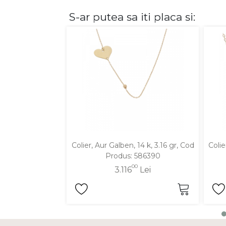
S-ar putea sa iti placa si:
DIAMANTE
Vezi toate
Inele
Cercei
Bratari
Coliere
Lanturi
Pandantive
Accesorii
Colier, Aur Galben, 14 k, 3.16 gr, Cod
Colie
Produs: 586390
TIP METAL
00
3.116
Lei
Aur galben
Aur alb
Aur roz