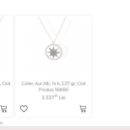
r, Cod
Colier, Aur Alb, 14 k, 2.37 gr, Cod
Colier, Aur Alb,
Produs: 568661
Produ
00
2.337
Lei
2.6