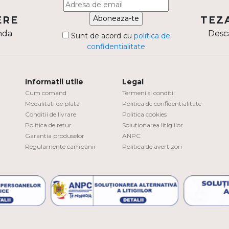
Aboneaza-te
ERE
TEZ
nda
Desca
Sunt de acord cu
politica de
confidentialitate
Informatii utile
Legal
Cum comand
Termeni si conditii
Modalitati de plata
Politica de confidentialitate
Conditii de livrare
Politica cookies
Politica de retur
Solutionarea litigiilor
Garantia produselor
ANPC
Regulamente campanii
Politica de avertizori