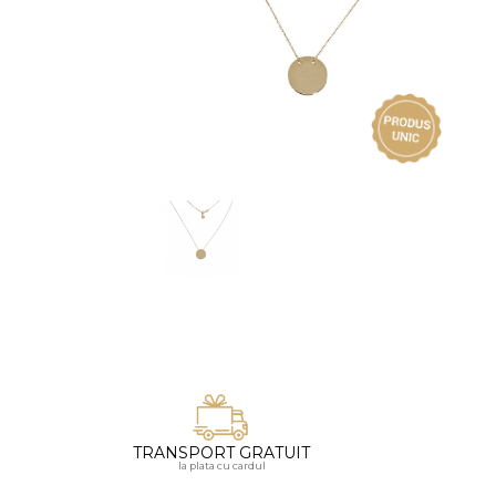
Vezi toate bijuteriile pentru femei
Inele
PIAT
Bratari
Cu 
Coliere
Dia
Lanturi
Pandantive
Accesorii
BIJUTERII COPII
Vezi toate
Inele
Cercei
Bratari
Coliere
TRANSPORT GRATUIT
Lanturi
la plata cu cardul
Pandantive