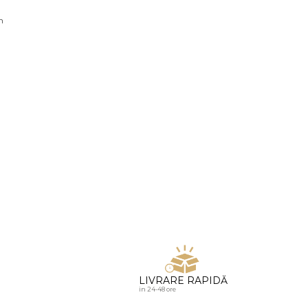
u diamante
n
LIVRARE RAPIDĂ
in 24-48 ore