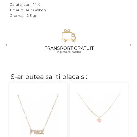
Carataj aur:
14 K
Aur mixt
Tip aur:
Aur Galben
Gramaj:
2.3 gr
CARATAJ
14K
‹
›
18K
TRANSPORT GRATUIT
la plata cu cardul
22K
PIATRA
S-ar putea sa iti placa si:
Fara pietre
Cu pietre
Diamante