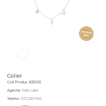
Inele
PIAT
Bratari
Cu 
Coliere
Dia
Lanturi
Pandantive
Accesorii
BIJUTERII COPII
Vezi toate
Inele
Cercei
Colier
Cod Produs:
835053
Bratari
Coliere
Agentia:
Park Lake
Lanturi
Telefon:
0372287945
Pandantive