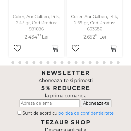
Colier, Aur Galben, 14 k,
Colier, Aur Galben, 14 k,
C
2.47 gr, Cod Produs:
2.69 gr, Cod Produs:
581686
603586
99
01
2.434
Lei
2.652
Lei
NEWSLETTER
Aboneaza-te si primesti
5% REDUCERE
la prima comanda
Aboneaza-te
Sunt de acord cu
politica de confidentialitate
TEZAUR SHOP
Descarca aplicatia