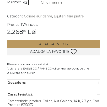
Mărime:
42
Ghid marime
DIAMANTE
Vezi toate
Categorii:
Coliere aur dama
,
Bijuterii fara pietre
Inele
Preț cu TVA inclus:
Cercei
2.268
Lei
00
Bratari
ADAUGA IN COS
Coliere
ADAUGA LA FAVORITE
Lanturi
Pandantive
Plaseaza comanda astazi si ai:
Accesorii
1. Livrare la EASYBOX / FANBOX-ul cel mai apropiat de tine
2. Livrare prin curier
TIP METAL
Descriere:
Aur galben
Caracteristici:
Aur alb
Caracteristici produs: Colier, Aur Galben, 14 k, 2.3 gr, Cod
Aur roz
Produs: 835053