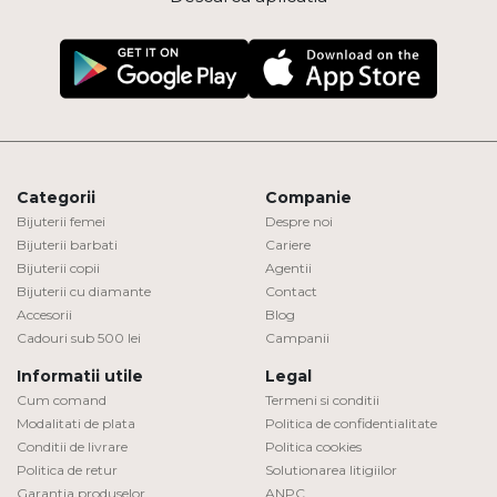
Categorii
Companie
Bijuterii femei
Despre noi
Bijuterii barbati
Cariere
Bijuterii copii
Agentii
Bijuterii cu diamante
Contact
Accesorii
Blog
Cadouri sub 500 lei
Campanii
Informatii utile
Legal
Cum comand
Termeni si conditii
Modalitati de plata
Politica de confidentialitate
Conditii de livrare
Politica cookies
Politica de retur
Solutionarea litigiilor
Garantia produselor
ANPC