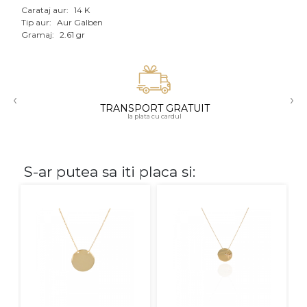
Carataj aur:
14 K
Aur mixt
Tip aur:
Aur Galben
Gramaj:
2.61 gr
CARATAJ
14K
‹
›
18K
TRANSPORT GRATUIT
la plata cu cardul
22K
PIATRA
S-ar putea sa iti placa si:
Fara pietre
Cu pietre
Diamante