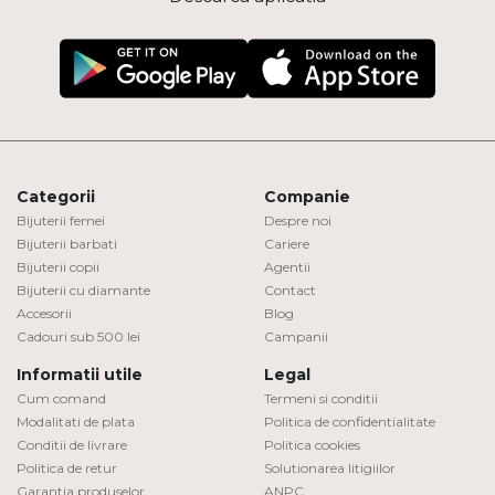
Categorii
Companie
Bijuterii femei
Despre noi
Bijuterii barbati
Cariere
Bijuterii copii
Agentii
Bijuterii cu diamante
Contact
Accesorii
Blog
Cadouri sub 500 lei
Campanii
Informatii utile
Legal
Cum comand
Termeni si conditii
Modalitati de plata
Politica de confidentialitate
Conditii de livrare
Politica cookies
Politica de retur
Solutionarea litigiilor
Garantia produselor
ANPC