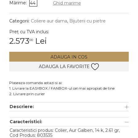
Mărime:
44
Ghid marime
DIAMANTE
Vezi toate
Categorii:
Coliere aur dama
,
Bijuterii cu pietre
Inele
Preț cu TVA inclus:
Cercei
2.573
Lei
00
Bratari
ADAUGA IN COS
Coliere
ADAUGA LA FAVORITE
Lanturi
Pandantive
Plaseaza comanda astazi si ai:
Accesorii
1. Livrare la EASYBOX / FANBOX-ul cel mai apropiat de tine
2. Livrare prin curier
TIP METAL
Descriere:
Aur galben
Caracteristici:
Aur alb
Caracteristici produs: Colier, Aur Galben, 14 k, 2.61 gr,
Aur roz
Cod Produs: 803535