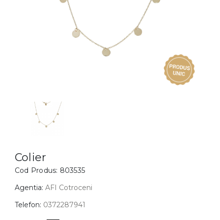
Inele
PIAT
Bratari
Cu 
Coliere
Dia
Lanturi
Pandantive
Accesorii
BIJUTERII COPII
Vezi toate
Inele
Cercei
Colier
Cod Produs:
803535
Bratari
Coliere
Agentia:
AFI Cotroceni
Lanturi
Telefon:
0372287941
Pandantive