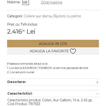
Mărime:
48
Ghid marime
DIAMANTE
Vezi toate
Categorii:
Coliere aur dama
,
Bijuterii cu pietre
Inele
Preț cu TVA inclus:
Cercei
2.416
Lei
00
Bratari
ADAUGA IN COS
Coliere
ADAUGA LA FAVORITE
Lanturi
Pandantive
Plaseaza comanda astazi si ai:
Accesorii
1. Livrare la EASYBOX / FANBOX-ul cel mai apropiat de tine
2. Livrare prin curier
TIP METAL
Descriere:
Aur galben
Caracteristici:
Aur alb
Caracteristici produs: Colier, Aur Galben, 14 k, 2.45 gr,
Aur roz
Cod Produs: 787553