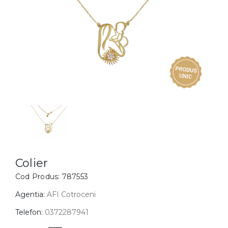
Inele
PIAT
Bratari
Cu 
Coliere
Dia
Lanturi
Pandantive
Accesorii
BIJUTERII COPII
Vezi toate
Inele
Cercei
Colier
Cod Produs:
787553
Bratari
Coliere
Agentia:
AFI Cotroceni
Lanturi
Telefon:
0372287941
Pandantive