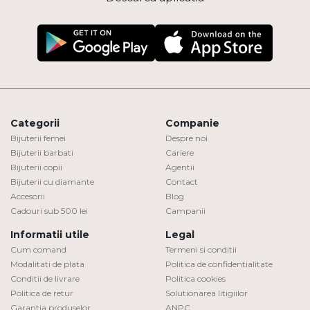
Categorii
Companie
Bijuterii femei
Despre noi
Bijuterii barbati
Cariere
Bijuterii copii
Agentii
Bijuterii cu diamante
Contact
Accesorii
Blog
Cadouri sub 500 lei
Campanii
Informatii utile
Legal
Cum comand
Termeni si conditii
Modalitati de plata
Politica de confidentialitate
Conditii de livrare
Politica cookies
Politica de retur
Solutionarea litigiilor
Garantia produselor
ANPC