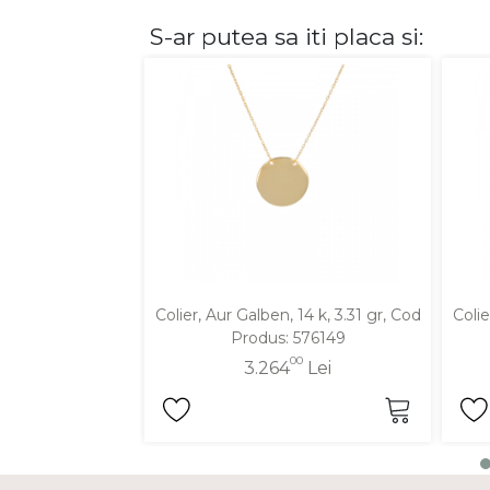
S-ar putea sa iti placa si:
DIAMANTE
Vezi toate
Inele
Cercei
Bratari
Coliere
Lanturi
Pandantive
Accesorii
Colier, Aur Galben, 14 k, 3.31 gr, Cod
Colie
Produs: 576149
TIP METAL
00
3.264
Lei
Aur galben
Aur alb
Aur roz