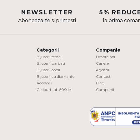
Aur mixt
NEWSLETTER
5% REDUC
Aboneaza-te si primesti
la prima coma
CARATAJ
14K
18K
Categorii
Companie
22K
Bijuterii femei
Despre noi
Bijuterii barbati
Cariere
Bijuterii copii
Agentii
PIATRA
Bijuterii cu diamante
Contact
Accesorii
Blog
Fara pietre
Cadouri sub 500 lei
Campanii
Cu pietre
Diamante