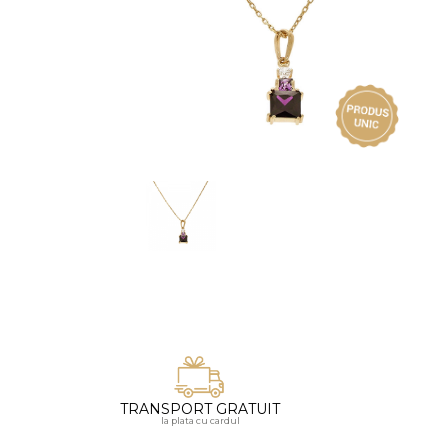
Vezi toate bijuteriile pentru femei
Inele
PIAT
Bratari
Cu 
Coliere
Dia
Lanturi
Pandantive
Accesorii
BIJUTERII COPII
Vezi toate
Inele
Cercei
Bratari
Coliere
TRANSPORT GRATUIT
Lanturi
la plata cu cardul
Pandantive