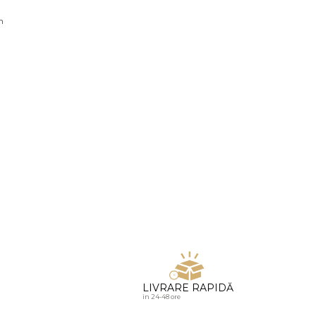
u diamante
n
LIVRARE RAPIDĂ
in 24-48 ore