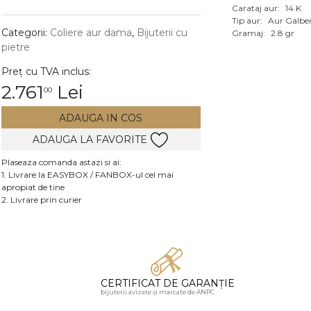
Carataj aur:
14 K
Vezi toate bijuteriile c
Tip aur:
Aur Galbe
RA
Categorii:
Coliere aur dama
,
Bijuterii cu
Gramaj:
2.8 gr
pietre
pietre
Preț cu TVA inclus:
mante
2.761
Lei
00
ADAUGA IN COS
ADAUGA LA FAVORITE
Plaseaza comanda astazi si ai:
1. Livrare la EASYBOX / FANBOX-ul cel mai
apropiat de tine
2. Livrare prin curier
CERTIFICAT DE GARANȚIE
bijuterii avizate și marcate de ANPC