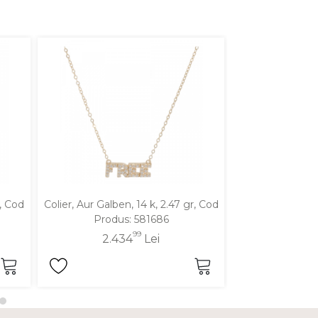
r, Cod
Colier, Aur Galben, 14 k, 2.47 gr, Cod
Colier, Aur Mixt
Produs: 581686
Produ
99
2.434
Lei
3.1