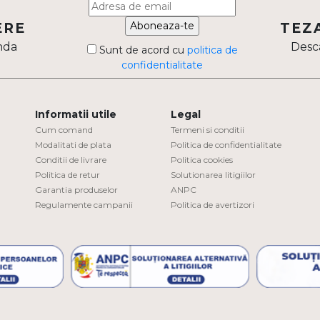
Aboneaza-te
ERE
TEZ
nda
Desca
Sunt de acord cu
politica de
confidentialitate
Informatii utile
Legal
Cum comand
Termeni si conditii
Modalitati de plata
Politica de confidentialitate
Conditii de livrare
Politica cookies
Politica de retur
Solutionarea litigiilor
Garantia produselor
ANPC
Regulamente campanii
Politica de avertizori