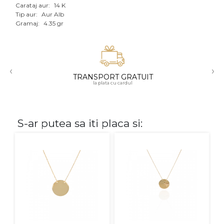
Carataj aur:
14 K
Aur mixt
Tip aur:
Aur Alb
Gramaj:
4.35 gr
CARATAJ
14K
‹
›
18K
TRANSPORT GRATUIT
la plata cu cardul
22K
PIATRA
S-ar putea sa iti placa si:
Fara pietre
Cu pietre
Diamante