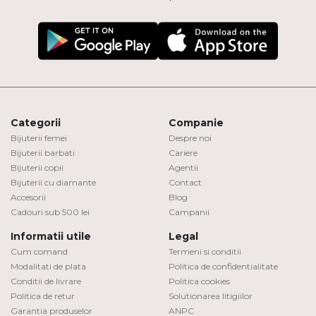
Categorii
Companie
Bijuterii femei
Despre noi
Bijuterii barbati
Cariere
Bijuterii copii
Agentii
Bijuterii cu diamante
Contact
Accesorii
Blog
Cadouri sub 500 lei
Campanii
Informatii utile
Legal
Cum comand
Termeni si conditii
Modalitati de plata
Politica de confidentialitate
Conditii de livrare
Politica cookies
Politica de retur
Solutionarea litigiilor
Garantia produselor
ANPC