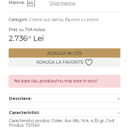
Mărime:
44
Ghid marime
DIAMANTE
Vezi toate
Categorii:
Coliere aur dama
,
Bijuterii cu pietre
Inele
Preț cu TVA inclus:
Cercei
2.736
Lei
00
Bratari
ADAUGA IN COS
Coliere
ADAUGA LA FAVORITE
Lanturi
Pandantive
Accesorii
Ne pare rău, produsul nu mai este in stoc!
TIP METAL
Descriere:
Aur galben
Caracteristici:
Aur alb
Caracteristici produs: Colier, Aur Alb, 14 k, 4.35 gr, Cod
Produs: 731340
Aur roz