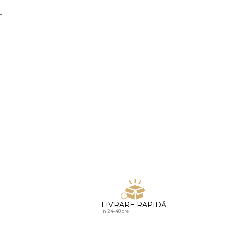
u diamante
n
LIVRARE RAPIDĂ
in 24-48 ore