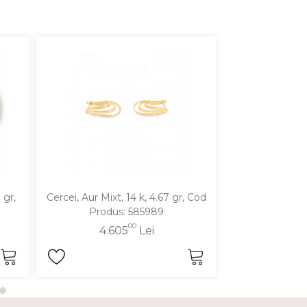
 gr,
Cercei, Aur Mixt, 14 k, 4.67 gr, Cod
Cercei, Aur Galbe
Produs: 585989
Produ
00
4.605
Lei
5.2