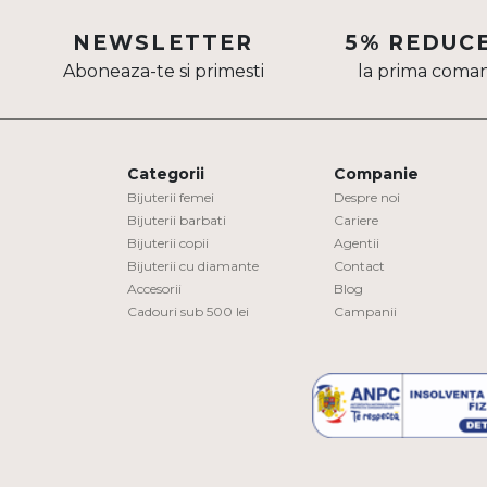
Aur mixt
NEWSLETTER
5% REDUC
Aboneaza-te si primesti
la prima coma
CARATAJ
14K
18K
Categorii
Companie
22K
Bijuterii femei
Despre noi
Bijuterii barbati
Cariere
Bijuterii copii
Agentii
PIATRA
Bijuterii cu diamante
Contact
Accesorii
Blog
Fara pietre
Cadouri sub 500 lei
Campanii
Cu pietre
Diamante