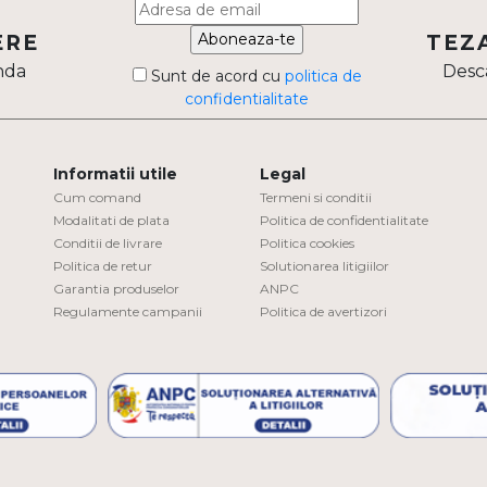
Aboneaza-te
ERE
TEZ
nda
Desca
Sunt de acord cu
politica de
confidentialitate
Informatii utile
Legal
Cum comand
Termeni si conditii
Modalitati de plata
Politica de confidentialitate
Conditii de livrare
Politica cookies
Politica de retur
Solutionarea litigiilor
Garantia produselor
ANPC
Regulamente campanii
Politica de avertizori