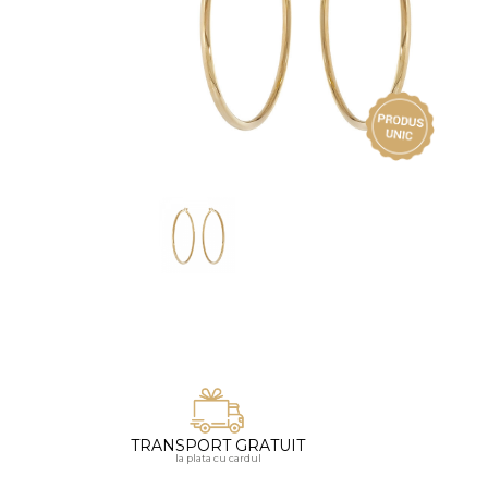
Vezi toate bijuteriile pentru femei
Inele
PIAT
Bratari
Cu 
Coliere
Dia
Lanturi
Pandantive
Accesorii
BIJUTERII COPII
Vezi toate
Inele
Cercei
Bratari
Coliere
TRANSPORT GRATUIT
Lanturi
la plata cu cardul
Pandantive