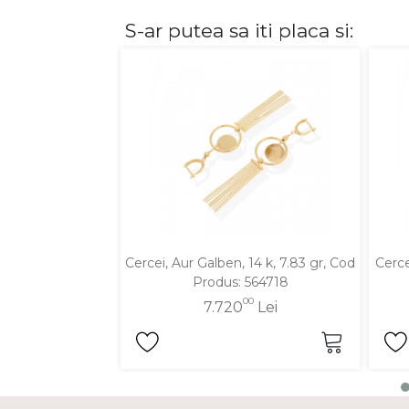
S-ar putea sa iti placa si:
DIAMANTE
Vezi toate
Inele
Cercei
Bratari
Coliere
Lanturi
Pandantive
Accesorii
Cercei, Aur Galben, 14 k, 7.83 gr, Cod
Cerce
Produs: 564718
TIP METAL
00
7.720
Lei
Aur galben
Aur alb
Aur roz