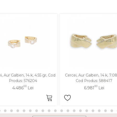
i, Aur Galben, 14 k, 4.55 gr, Cod
Cercei, Aur Galben, 14 k, 7.08
Produs: 576204
Cod Produs: 588417
00
00
4.486
Lei
6.981
Lei