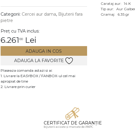
Carataj aur:
14 K
Vezi toate bijuteriile c
Tip aur:
Aur Galbe
RA
Categorii:
Cercei aur dama
,
Bijuterii fara
Gramaj:
6.35 gr
pietre
pietre
Preț cu TVA inclus:
mante
6.261
Lei
00
ADAUGA IN COS
ADAUGA LA FAVORITE
Plaseaza comanda astazi si ai:
1. Livrare la EASYBOX / FANBOX-ul cel mai
apropiat de tine
2. Livrare prin curier
CERTIFICAT DE GARANȚIE
bijuterii avizate și marcate de ANPC