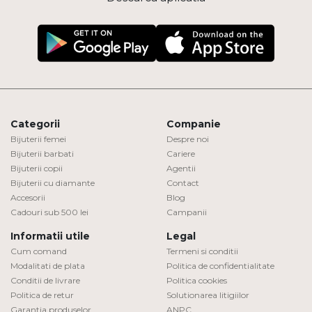
Categorii
Companie
Bijuterii femei
Despre noi
Bijuterii barbati
Cariere
Bijuterii copii
Agentii
Bijuterii cu diamante
Contact
Accesorii
Blog
Cadouri sub 500 lei
Campanii
Informatii utile
Legal
Cum comand
Termeni si conditii
Modalitati de plata
Politica de confidentialitate
Conditii de livrare
Politica cookies
Politica de retur
Solutionarea litigiilor
Garantia produselor
ANPC