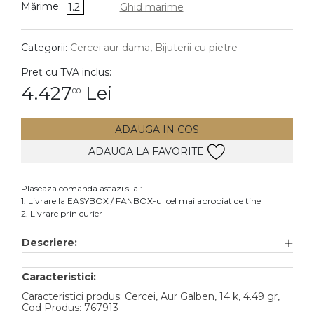
Mărime:
1.2
Ghid marime
DIAMANTE
Vezi toate
Categorii:
Cercei aur dama
,
Bijuterii cu pietre
Inele
Preț cu TVA inclus:
Cercei
4.427
Lei
00
Bratari
ADAUGA IN COS
Coliere
ADAUGA LA FAVORITE
Lanturi
Pandantive
Plaseaza comanda astazi si ai:
Accesorii
1. Livrare la EASYBOX / FANBOX-ul cel mai apropiat de tine
2. Livrare prin curier
TIP METAL
Descriere:
Aur galben
Caracteristici:
Aur alb
Caracteristici produs: Cercei, Aur Galben, 14 k, 4.49 gr,
Aur roz
Cod Produs: 767913