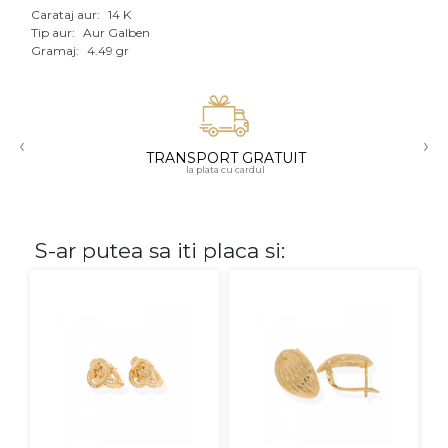
Carataj aur:
14 K
Aur mixt
Tip aur:
Aur Galben
Gramaj:
4.49 gr
CARATAJ
14K
‹
›
18K
TRANSPORT GRATUIT
la plata cu cardul
22K
PIATRA
S-ar putea sa iti placa si:
Fara pietre
Cu pietre
Diamante