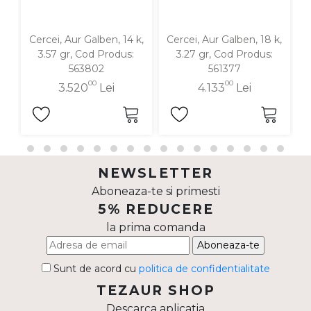
Cercei, Aur Galben, 14 k,
Cercei, Aur Galben, 18 k,
C
3.57 gr, Cod Produs:
3.27 gr, Cod Produs:
563802
561377
00
00
3.520
Lei
4.133
Lei
NEWSLETTER
Aboneaza-te si primesti
5% REDUCERE
la prima comanda
Aboneaza-te
Sunt de acord cu
politica de confidentialitate
TEZAUR SHOP
Descarca aplicatia