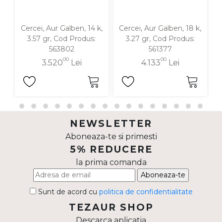
Cercei, Aur Galben, 14 k,
Cercei, Aur Galben, 18 k,
C
3.57 gr, Cod Produs:
3.27 gr, Cod Produs:
563802
561377
00
00
3.520
Lei
4.133
Lei
NEWSLETTER
Aboneaza-te si primesti
5% REDUCERE
la prima comanda
Aboneaza-te
Sunt de acord cu
politica de confidentialitate
TEZAUR SHOP
Descarca aplicatia