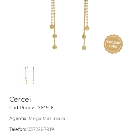
Inele
PIAT
Bratari
Cu 
Coliere
Dia
Lanturi
Pandantive
Accesorii
BIJUTERII COPII
Vezi toate
Inele
Cercei
Cercei
Cod Produs:
764916
Bratari
Coliere
Agentia:
Mega Mall Insula
Lanturi
Telefon:
0372287919
Pandantive