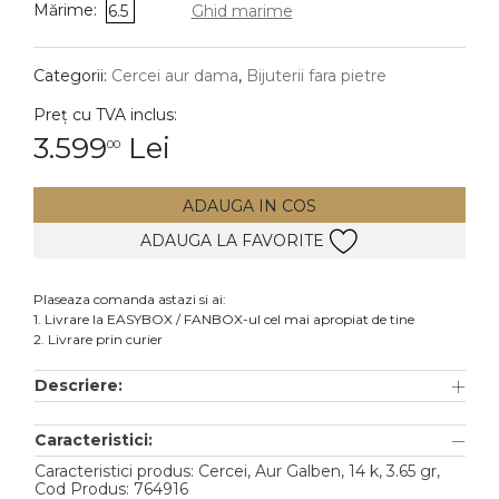
Mărime:
6.5
Ghid marime
DIAMANTE
Vezi toate
Categorii:
Cercei aur dama
,
Bijuterii fara pietre
Inele
Preț cu TVA inclus:
Cercei
3.599
Lei
00
Bratari
ADAUGA IN COS
Coliere
ADAUGA LA FAVORITE
Lanturi
Pandantive
Plaseaza comanda astazi si ai:
Accesorii
1. Livrare la EASYBOX / FANBOX-ul cel mai apropiat de tine
2. Livrare prin curier
TIP METAL
Descriere:
Aur galben
Caracteristici:
Aur alb
Caracteristici produs: Cercei, Aur Galben, 14 k, 3.65 gr,
Aur roz
Cod Produs: 764916