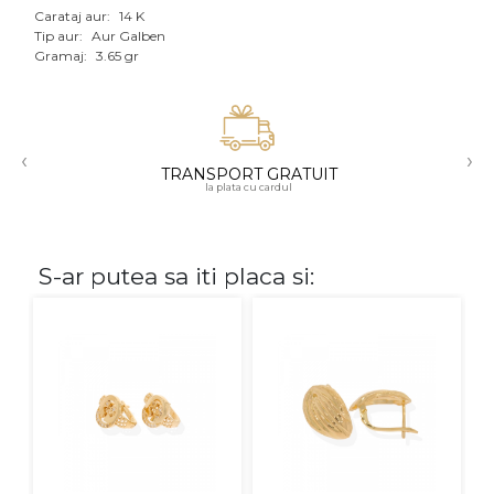
Carataj aur:
14 K
Aur mixt
Tip aur:
Aur Galben
Gramaj:
3.65 gr
CARATAJ
14K
‹
›
18K
TRANSPORT GRATUIT
la plata cu cardul
22K
PIATRA
S-ar putea sa iti placa si:
Fara pietre
Cu pietre
Diamante