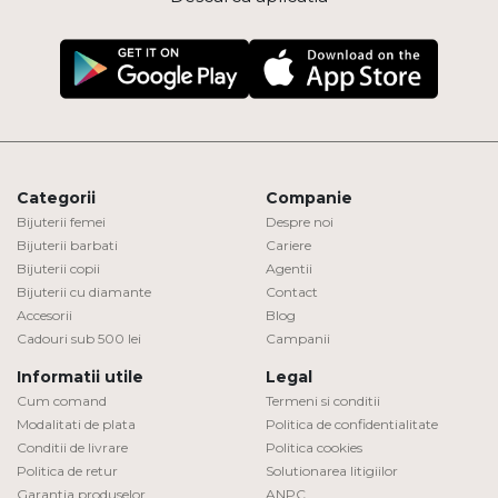
Categorii
Companie
Bijuterii femei
Despre noi
Bijuterii barbati
Cariere
Bijuterii copii
Agentii
Bijuterii cu diamante
Contact
Accesorii
Blog
Cadouri sub 500 lei
Campanii
Informatii utile
Legal
Cum comand
Termeni si conditii
Modalitati de plata
Politica de confidentialitate
Conditii de livrare
Politica cookies
Politica de retur
Solutionarea litigiilor
Garantia produselor
ANPC