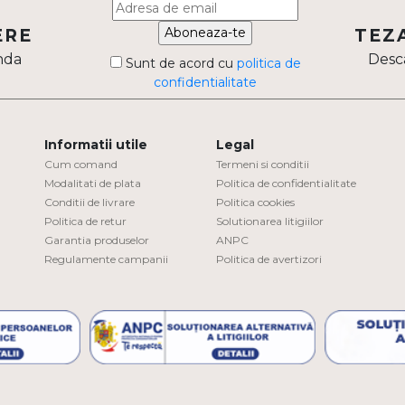
Aboneaza-te
ERE
TEZ
nda
Desca
Sunt de acord cu
politica de
confidentialitate
Informatii utile
Legal
Cum comand
Termeni si conditii
Modalitati de plata
Politica de confidentialitate
Conditii de livrare
Politica cookies
Politica de retur
Solutionarea litigiilor
Garantia produselor
ANPC
Regulamente campanii
Politica de avertizori