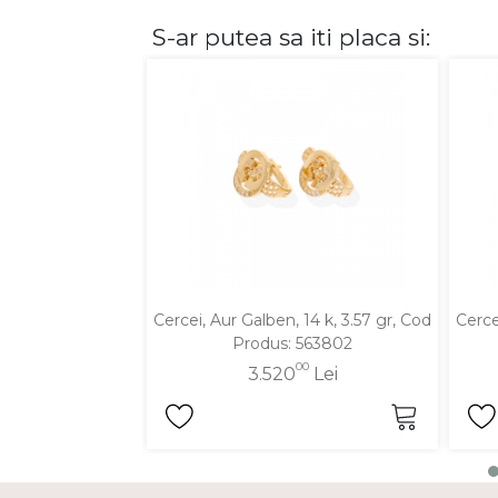
S-ar putea sa iti placa si:
DIAMANTE
Vezi toate
Inele
Cercei
Bratari
Coliere
Lanturi
Pandantive
Accesorii
Cercei, Aur Galben, 14 k, 3.57 gr, Cod
Cerce
Produs: 563802
TIP METAL
00
3.520
Lei
Aur galben
Aur alb
Aur roz