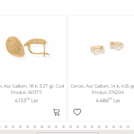
i, Aur Galben, 18 k, 3.27 gr, Cod
Cercei, Aur Galben, 14 k, 4.55 g
Produs: 561377
Produs: 576204
00
00
4.133
Lei
4.486
Lei