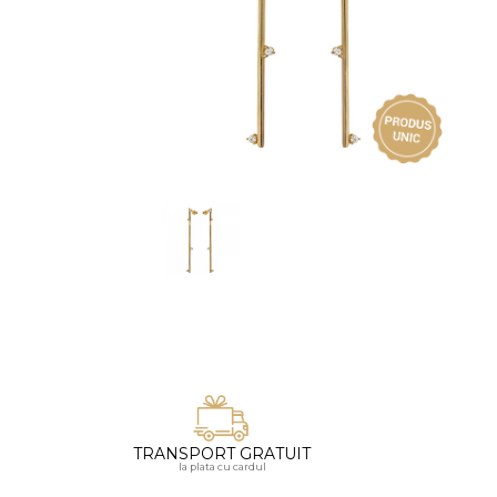
Vezi toate bijuteriile pentru femei
Inele
PIAT
Bratari
Cu 
Coliere
Dia
Lanturi
Pandantive
Accesorii
BIJUTERII COPII
Vezi toate
Inele
Cercei
Bratari
Coliere
TRANSPORT GRATUIT
Lanturi
la plata cu cardul
Pandantive