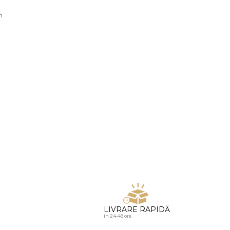
u diamante
n
LIVRARE RAPIDĂ
in 24-48 ore