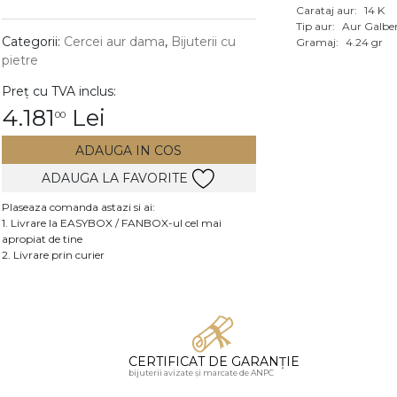
Carataj aur:
14 K
Vezi toate bijuteriile c
Tip aur:
Aur Galbe
RA
Categorii:
Cercei aur dama
,
Bijuterii cu
Gramaj:
4.24 gr
pietre
pietre
Preț cu TVA inclus:
mante
4.181
Lei
00
ADAUGA IN COS
ADAUGA LA FAVORITE
Plaseaza comanda astazi si ai:
1. Livrare la EASYBOX / FANBOX-ul cel mai
apropiat de tine
2. Livrare prin curier
CERTIFICAT DE GARANȚIE
bijuterii avizate și marcate de ANPC