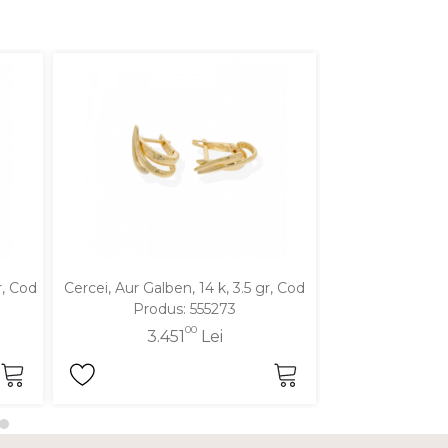
r, Cod
Cercei, Aur Galben, 14 k, 3.5 gr, Cod
Cercei, Aur Galbe
Produs: 555273
Produ
00
3.451
Lei
3.2