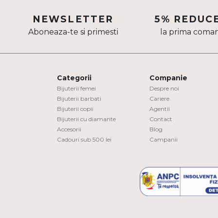
Aur mixt
NEWSLETTER
5% REDUC
Aboneaza-te si primesti
la prima coma
CARATAJ
14K
18K
Categorii
Companie
22K
Bijuterii femei
Despre noi
Bijuterii barbati
Cariere
Bijuterii copii
Agentii
PIATRA
Bijuterii cu diamante
Contact
Accesorii
Blog
Fara pietre
Cadouri sub 500 lei
Campanii
Cu pietre
Diamante