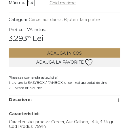
Mărime:
1.4
Ghid marime
DIAMANTE
Vezi toate
Categorii:
Cercei aur dama
,
Bijuterii fara pietre
Inele
Preț cu TVA inclus:
Cercei
3.293
Lei
00
Bratari
ADAUGA IN COS
Coliere
ADAUGA LA FAVORITE
Lanturi
Pandantive
Plaseaza comanda astazi si ai:
Accesorii
1. Livrare la EASYBOX / FANBOX-ul cel mai apropiat de tine
2. Livrare prin curier
TIP METAL
Descriere:
Aur galben
Caracteristici:
Aur alb
Caracteristici produs: Cercei, Aur Galben, 14 k, 3.34 gr,
Aur roz
Cod Produs: 759141