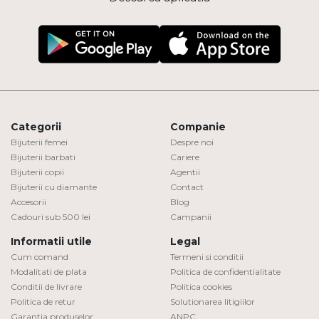
Categorii
Companie
Bijuterii femei
Despre noi
Bijuterii barbati
Cariere
Bijuterii copii
Agentii
Bijuterii cu diamante
Contact
Accesorii
Blog
Cadouri sub 500 lei
Campanii
Informatii utile
Legal
Cum comand
Termeni si conditii
Modalitati de plata
Politica de confidentialitate
Conditii de livrare
Politica cookies
Politica de retur
Solutionarea litigiilor
Garantia produselor
ANPC