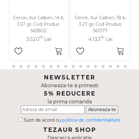
Cercei, Aur Galben, 14 k,
Cercei, Aur Galben, 18 k,
C
3.57 gr, Cod Produs:
3.27 gr, Cod Produs:
563802
561377
00
00
3.520
Lei
4.133
Lei
NEWSLETTER
Aboneaza-te si primesti
5% REDUCERE
la prima comanda
Aboneaza-te
Sunt de acord cu
politica de confidentialitate
TEZAUR SHOP
Descarca aplicatia