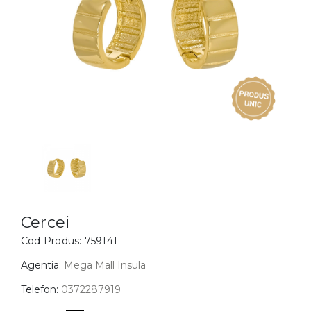
Inele
PIAT
Bratari
Cu 
Coliere
Dia
Lanturi
Pandantive
Accesorii
BIJUTERII COPII
Vezi toate
Inele
Cercei
Cercei
Cod Produs:
759141
Bratari
Coliere
Agentia:
Mega Mall Insula
Lanturi
Telefon:
0372287919
Pandantive