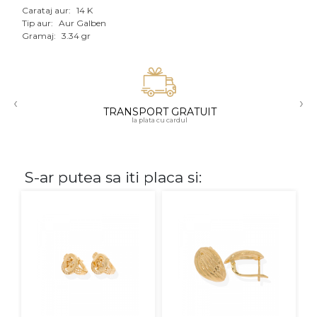
Carataj aur:
14 K
Aur mixt
Tip aur:
Aur Galben
Gramaj:
3.34 gr
CARATAJ
14K
‹
›
18K
TRANSPORT GRATUIT
la plata cu cardul
22K
PIATRA
S-ar putea sa iti placa si:
Fara pietre
Cu pietre
Diamante