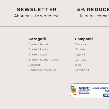
Aur mixt
NEWSLETTER
5% REDUC
Aboneaza-te si primesti
la prima coma
CARATAJ
14K
18K
Categorii
Companie
22K
Bijuterii femei
Despre noi
Bijuterii barbati
Cariere
Bijuterii copii
Agentii
PIATRA
Bijuterii cu diamante
Contact
Accesorii
Blog
Fara pietre
Cadouri sub 500 lei
Campanii
Cu pietre
Diamante