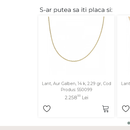
S-ar putea sa iti placa si:
DIAMANTE
Vezi toate
Inele
Cercei
Bratari
Coliere
Lanturi
Pandantive
Accesorii
Lant, Aur Galben, 14 k, 2.29 gr, Cod
Lant
Produs: 550099
TIP METAL
00
2.258
Lei
Aur galben
Aur alb
Aur roz