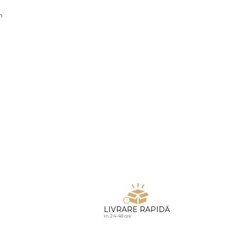
u diamante
n
LIVRARE RAPIDĂ
in 24-48 ore