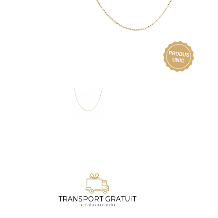
Vezi toate bijuteriile pentru femei
Inele
PIAT
Bratari
Cu 
Coliere
Dia
Lanturi
Pandantive
Accesorii
BIJUTERII COPII
Vezi toate
Inele
Cercei
Bratari
Coliere
TRANSPORT GRATUIT
Lanturi
la plata cu cardul
Pandantive