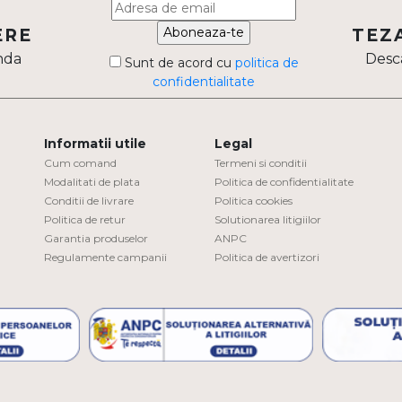
Aboneaza-te
ERE
TEZ
nda
Desca
Sunt de acord cu
politica de
confidentialitate
Informatii utile
Legal
Cum comand
Termeni si conditii
Modalitati de plata
Politica de confidentialitate
Conditii de livrare
Politica cookies
Politica de retur
Solutionarea litigiilor
Garantia produselor
ANPC
Regulamente campanii
Politica de avertizori