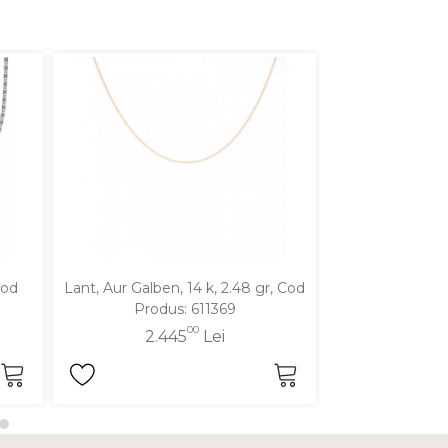
Cod
Lant, Aur Galben, 14 k, 2.48 gr, Cod
Lant, Aur Galben
Produs: 611369
Produ
00
2.445
Lei
2.1