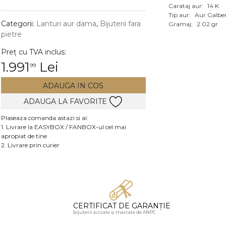
Carataj aur:
14 K
Vezi toate bijuteriile c
Tip aur:
Aur Galbe
RA
Categorii:
Lanturi aur dama
,
Bijuterii fara
Gramaj:
2.02 gr
pietre
pietre
Preț cu TVA inclus:
mante
1.991
Lei
99
ADAUGA IN COS
ADAUGA LA FAVORITE
Plaseaza comanda astazi si ai:
1. Livrare la EASYBOX / FANBOX-ul cel mai
apropiat de tine
2. Livrare prin curier
CERTIFICAT DE GARANȚIE
bijuterii avizate și marcate de ANPC