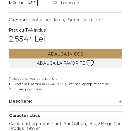
Mărime:
45.5
Ghid marime
DIAMANTE
Vezi toate
Categorii:
Lanturi aur dama
,
Bijuterii fara pietre
Inele
Preț cu TVA inclus:
Cercei
2.554
Lei
00
Bratari
ADAUGA IN COS
Coliere
ADAUGA LA FAVORITE
Lanturi
Pandantive
Plaseaza comanda astazi si ai:
Accesorii
1. Livrare la EASYBOX / FANBOX-ul cel mai apropiat de tine
2. Livrare prin curier
TIP METAL
Descriere:
Aur galben
Caracteristici:
Aur alb
Caracteristici produs: Lant, Aur Galben, 14 k, 2.59 gr, Cod
Aur roz
Produs: 795794