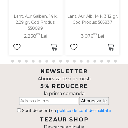
Lant, Aur Galben, 14 k,
Lant, Aur Alb, 14 k, 3.12 gr,
La
2.29 gr, Cod Produs:
Cod Produs: 566837
550099
00
00
2.258
Lei
3.076
Lei
NEWSLETTER
Aboneaza-te si primesti
5% REDUCERE
la prima comanda
Aboneaza-te
Sunt de acord cu
politica de confidentialitate
TEZAUR SHOP
Descarca aplicatia