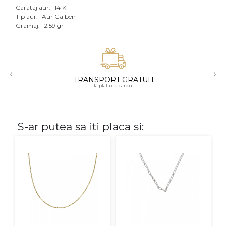
Carataj aur:
14 K
Aur mixt
Tip aur:
Aur Galben
Gramaj:
2.59 gr
CARATAJ
14K
‹
›
18K
TRANSPORT GRATUIT
la plata cu cardul
22K
PIATRA
S-ar putea sa iti placa si:
Fara pietre
Cu pietre
Diamante