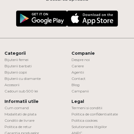
Categorii
Companie
Bijuterii femei
Despre noi
Bijuterii barbati
Cariere
Bijuterii copii
Agentii
Bijuterii cu diamante
Contact
Accesorii
Blog
Cadouri sub 500 lei
Campanii
Informatii utile
Legal
Cum comand
Termeni si conditii
Modalitati de plata
Politica de confidentialitate
Conditii de livrare
Politica cookies
Politica de retur
Solutionarea litigiilor
Garantia produselor
ANPC