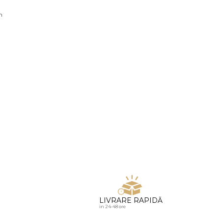
u diamante
n
LIVRARE RAPIDĂ
in 24-48 ore