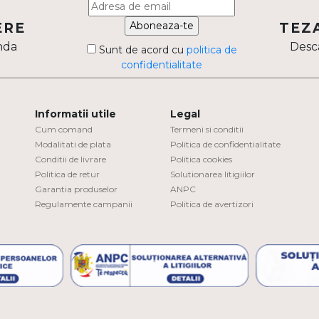
Aboneaza-te
ERE
TEZ
nda
Desca
Sunt de acord cu
politica de
confidentialitate
Informatii utile
Legal
Cum comand
Termeni si conditii
Modalitati de plata
Politica de confidentialitate
Conditii de livrare
Politica cookies
Politica de retur
Solutionarea litigiilor
Garantia produselor
ANPC
Regulamente campanii
Politica de avertizori