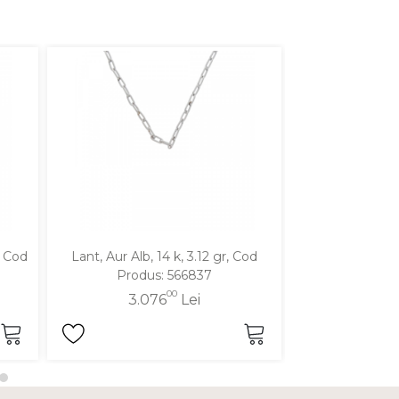
, Cod
Lant, Aur Alb, 14 k, 3.12 gr, Cod
Lant, Aur Alb, 
Produs: 566837
Produ
00
3.076
Lei
2.7