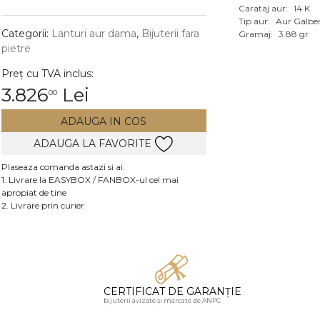
Carataj aur:
14 K
Vezi toate bijuteriile c
Tip aur:
Aur Galbe
RA
Categorii:
Lanturi aur dama
,
Bijuterii fara
Gramaj:
3.88 gr
pietre
pietre
Preț cu TVA inclus:
mante
3.826
Lei
00
ADAUGA IN COS
ADAUGA LA FAVORITE
Plaseaza comanda astazi si ai:
1. Livrare la EASYBOX / FANBOX-ul cel mai
apropiat de tine
2. Livrare prin curier
CERTIFICAT DE GARANȚIE
bijuterii avizate și marcate de ANPC