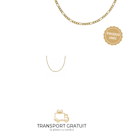
Vezi toate bijuteriile pentru femei
Inele
PIAT
Bratari
Cu 
Coliere
Dia
Lanturi
Pandantive
Accesorii
BIJUTERII COPII
Vezi toate
Inele
Cercei
Bratari
Coliere
TRANSPORT GRATUIT
Lanturi
la plata cu cardul
Pandantive