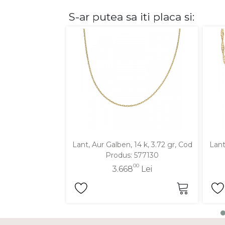
S-ar putea sa iti placa si:
DIAMANTE
Vezi toate
Inele
Cercei
Bratari
Coliere
Lanturi
Pandantive
Accesorii
Lant, Aur Galben, 14 k, 3.72 gr, Cod
Lant
Produs: 577130
TIP METAL
00
3.668
Lei
Aur galben
Aur alb
Aur roz