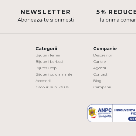
Aur mixt
NEWSLETTER
5% REDUC
Aboneaza-te si primesti
la prima coma
CARATAJ
14K
18K
Categorii
Companie
22K
Bijuterii femei
Despre noi
Bijuterii barbati
Cariere
Bijuterii copii
Agentii
PIATRA
Bijuterii cu diamante
Contact
Accesorii
Blog
Fara pietre
Cadouri sub 500 lei
Campanii
Cu pietre
Diamante