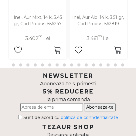
Inel, Aur Mixt, 14 k, 3.45
Inel, Aur Alb, 14 k, 3.51 gr,
In
gr, Cod Produs: 556247
Cod Produs: 562819
00
00
3.402
Lei
3.461
Lei
NEWSLETTER
Aboneaza-te si primesti
5% REDUCERE
la prima comanda
Aboneaza-te
Sunt de acord cu
politica de confidentialitate
TEZAUR SHOP
Descarca aplicatia