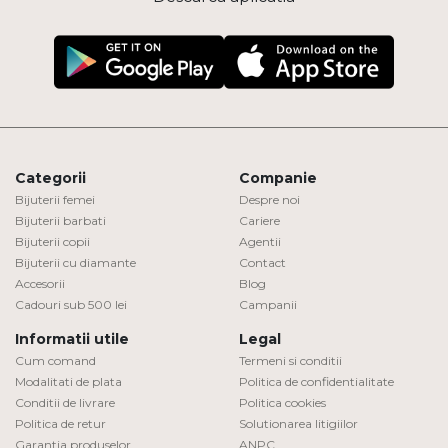
Categorii
Companie
Bijuterii femei
Despre noi
Bijuterii barbati
Cariere
Bijuterii copii
Agentii
Bijuterii cu diamante
Contact
Accesorii
Blog
Cadouri sub 500 lei
Campanii
Informatii utile
Legal
Cum comand
Termeni si conditii
Modalitati de plata
Politica de confidentialitate
Conditii de livrare
Politica cookies
Politica de retur
Solutionarea litigiilor
Garantia produselor
ANPC