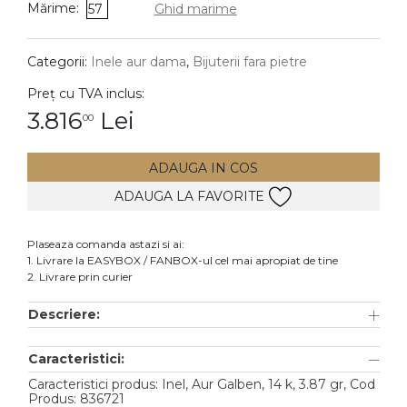
Mărime:
57
Ghid marime
DIAMANTE
Vezi toate
Categorii:
Inele aur dama
,
Bijuterii fara pietre
Inele
Preț cu TVA inclus:
Cercei
3.816
Lei
00
Bratari
ADAUGA IN COS
Coliere
ADAUGA LA FAVORITE
Lanturi
Pandantive
Plaseaza comanda astazi si ai:
Accesorii
1. Livrare la EASYBOX / FANBOX-ul cel mai apropiat de tine
2. Livrare prin curier
TIP METAL
Descriere:
Aur galben
Caracteristici:
Aur alb
Caracteristici produs: Inel, Aur Galben, 14 k, 3.87 gr, Cod
Aur roz
Produs: 836721