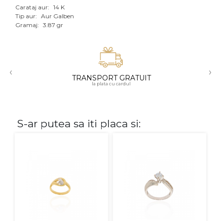
Carataj aur:
14 K
Aur mixt
Tip aur:
Aur Galben
Gramaj:
3.87 gr
CARATAJ
14K
‹
›
18K
TRANSPORT GRATUIT
la plata cu cardul
22K
PIATRA
S-ar putea sa iti placa si:
Fara pietre
Cu pietre
Diamante