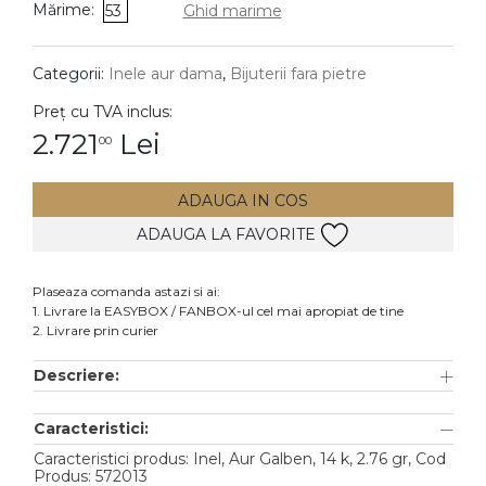
Mărime:
53
Ghid marime
DIAMANTE
Vezi toate
Categorii:
Inele aur dama
,
Bijuterii fara pietre
Inele
Preț cu TVA inclus:
Cercei
2.721
Lei
00
Bratari
ADAUGA IN COS
Coliere
ADAUGA LA FAVORITE
Lanturi
Pandantive
Plaseaza comanda astazi si ai:
Accesorii
1. Livrare la EASYBOX / FANBOX-ul cel mai apropiat de tine
2. Livrare prin curier
TIP METAL
Descriere:
Aur galben
Caracteristici:
Aur alb
Caracteristici produs: Inel, Aur Galben, 14 k, 2.76 gr, Cod
Aur roz
Produs: 572013