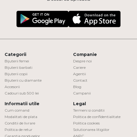
Categorii
Companie
Bijuterii femei
Despre noi
Bijuterii barbati
Cariere
Bijuterii copii
Agentii
Bijuterii cu diamante
Contact
Accesorii
Blog
Cadouri sub 500 lei
Campanii
Informatii utile
Legal
Cum comand
Termeni si conditii
Modalitati de plata
Politica de confidentialitate
Conditii de livrare
Politica cookies
Politica de retur
Solutionarea litigiilor
Garantia produselor
ANPC