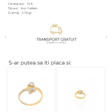
Carataj aur:
14 K
Aur mixt
Tip aur:
Aur Galben
Gramaj:
2.76 gr
CARATAJ
14K
‹
›
18K
TRANSPORT GRATUIT
la plata cu cardul
22K
PIATRA
S-ar putea sa iti placa si:
Fara pietre
Cu pietre
Diamante