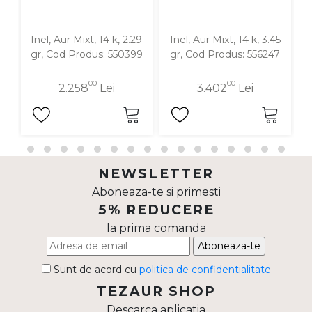
Inel, Aur Mixt, 14 k, 2.29
Inel, Aur Mixt, 14 k, 3.45
I
gr, Cod Produs: 550399
gr, Cod Produs: 556247
00
00
2.258
Lei
3.402
Lei
NEWSLETTER
Aboneaza-te si primesti
5% REDUCERE
la prima comanda
Aboneaza-te
Sunt de acord cu
politica de confidentialitate
TEZAUR SHOP
Descarca aplicatia