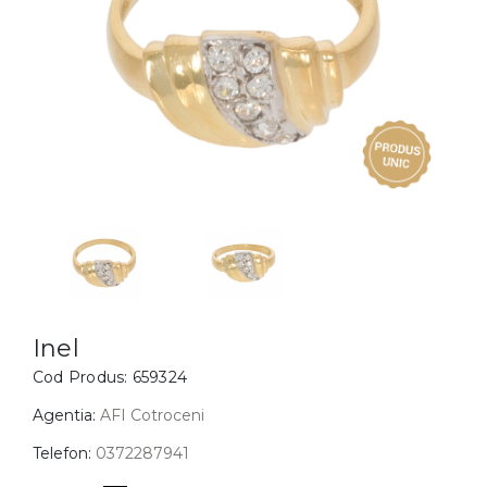
Inele
PIAT
Bratari
Cu 
Coliere
Dia
Lanturi
Pandantive
Accesorii
BIJUTERII COPII
Vezi toate
Inele
Cercei
Inel
Cod Produs:
659324
Bratari
Coliere
Agentia:
AFI Cotroceni
Lanturi
Telefon:
0372287941
Pandantive