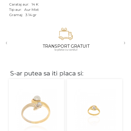
Carataj aur:
14 K
Aur mixt
Tip aur:
Aur Mixt
Gramaj:
3.14 gr
CARATAJ
14K
‹
›
18K
TRANSPORT GRATUIT
la plata cu cardul
22K
PIATRA
S-ar putea sa iti placa si:
Fara pietre
Cu pietre
Diamante