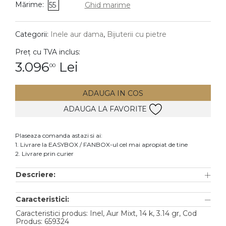
Mărime:
55
Ghid marime
DIAMANTE
Vezi toate
Categorii:
Inele aur dama
,
Bijuterii cu pietre
Inele
Preț cu TVA inclus:
Cercei
3.096
Lei
00
Bratari
ADAUGA IN COS
Coliere
ADAUGA LA FAVORITE
Lanturi
Pandantive
Plaseaza comanda astazi si ai:
Accesorii
1. Livrare la EASYBOX / FANBOX-ul cel mai apropiat de tine
2. Livrare prin curier
TIP METAL
Descriere:
Aur galben
Caracteristici:
Aur alb
Caracteristici produs: Inel, Aur Mixt, 14 k, 3.14 gr, Cod
Aur roz
Produs: 659324