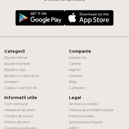
Categorii
Companie
Bijuterii femei
Despre noi
Bijuterii barbati
Cariere
Bijuterii copii
Agentii
Bijuterii cu diamante
Contact
Accesorii
Blog
Cadouri sub 500 lei
Campanii
Informatii utile
Legal
Cum comand
Termeni si conditii
Modalitati de plata
Politica de confidentialitate
Conditii de livrare
Politica cookies
Politica de retur
Solutionarea litigiilor
Garantia produselor
ANPC