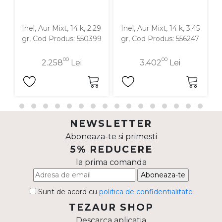
Inel, Aur Mixt, 14 k, 2.29
Inel, Aur Mixt, 14 k, 3.45
I
gr, Cod Produs: 550399
gr, Cod Produs: 556247
00
00
2.258
Lei
3.402
Lei
NEWSLETTER
Aboneaza-te si primesti
5% REDUCERE
la prima comanda
Aboneaza-te
Sunt de acord cu
politica de confidentialitate
TEZAUR SHOP
Descarca aplicatia