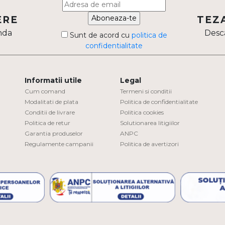
Aboneaza-te
ERE
TEZ
nda
Desca
Sunt de acord cu
politica de
confidentialitate
Informatii utile
Legal
Cum comand
Termeni si conditii
Modalitati de plata
Politica de confidentialitate
Conditii de livrare
Politica cookies
Politica de retur
Solutionarea litigiilor
Garantia produselor
ANPC
Regulamente campanii
Politica de avertizori