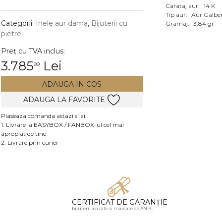
Carataj aur:
14 K
Vezi toate bijuteriile c
Tip aur:
Aur Galbe
RA
Categorii:
Inele aur dama
,
Bijuterii cu
Gramaj:
3.84 gr
pietre
pietre
Preț cu TVA inclus:
mante
3.785
Lei
99
ADAUGA IN COS
ADAUGA LA FAVORITE
Plaseaza comanda astazi si ai:
1. Livrare la EASYBOX / FANBOX-ul cel mai
apropiat de tine
2. Livrare prin curier
CERTIFICAT DE GARANȚIE
bijuterii avizate și marcate de ANPC