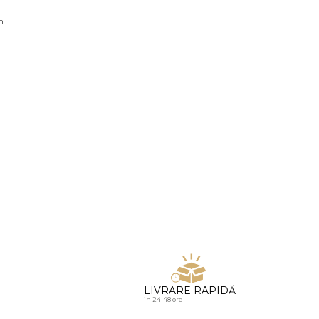
u diamante
n
LIVRARE RAPIDĂ
in 24-48 ore