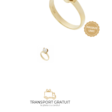
Vezi toate bijuteriile pentru femei
Inele
PIAT
Bratari
Cu 
Coliere
Dia
Lanturi
Pandantive
Accesorii
BIJUTERII COPII
Vezi toate
Inele
Cercei
Bratari
Coliere
TRANSPORT GRATUIT
Lanturi
la plata cu cardul
Pandantive