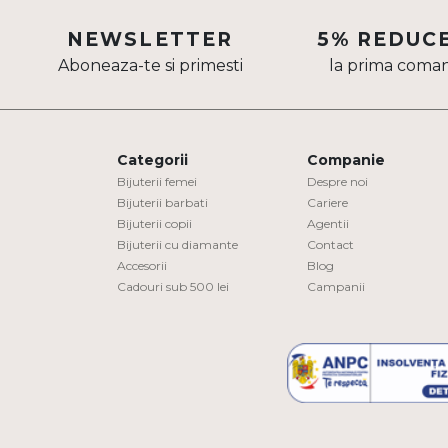
Aur mixt
NEWSLETTER
5% REDUC
Aboneaza-te si primesti
la prima coma
CARATAJ
14K
18K
Categorii
Companie
22K
Bijuterii femei
Despre noi
Bijuterii barbati
Cariere
Bijuterii copii
Agentii
PIATRA
Bijuterii cu diamante
Contact
Accesorii
Blog
Fara pietre
Cadouri sub 500 lei
Campanii
Cu pietre
Diamante