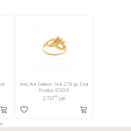
Cod
Inel, Aur Galben, 14 k, 2.76 gr, Cod
Inel, Aur Galben
Produs: 572013
Produ
00
2.721
Lei
2.7