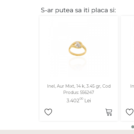
S-ar putea sa iti placa si:
DIAMANTE
Vezi toate
Inele
Cercei
Bratari
Coliere
Lanturi
Pandantive
Accesorii
Inel, Aur Mixt, 14 k, 3.45 gr, Cod
In
Produs: 556247
TIP METAL
00
3.402
Lei
Aur galben
Aur alb
Aur roz