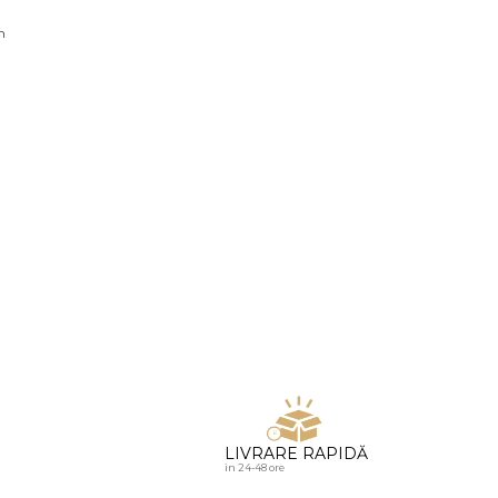
u diamante
n
LIVRARE RAPIDĂ
in 24-48 ore