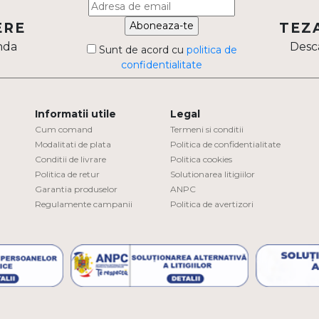
Aboneaza-te
ERE
TEZ
nda
Desca
Sunt de acord cu
politica de
confidentialitate
Informatii utile
Legal
Cum comand
Termeni si conditii
Modalitati de plata
Politica de confidentialitate
Conditii de livrare
Politica cookies
Politica de retur
Solutionarea litigiilor
Garantia produselor
ANPC
Regulamente campanii
Politica de avertizori