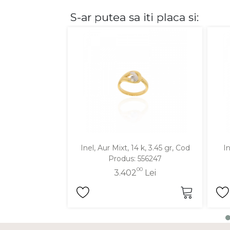
S-ar putea sa iti placa si:
DIAMANTE
Vezi toate
Inele
Cercei
Bratari
Coliere
Lanturi
Pandantive
Accesorii
Inel, Aur Mixt, 14 k, 3.45 gr, Cod
In
Produs: 556247
TIP METAL
00
3.402
Lei
Aur galben
Aur alb
Aur roz