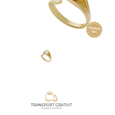
Vezi toate bijuteriile pentru femei
Inele
PIAT
Bratari
Cu 
Coliere
Dia
Lanturi
Pandantive
Accesorii
BIJUTERII COPII
Vezi toate
Inele
Cercei
Bratari
Coliere
TRANSPORT GRATUIT
Lanturi
la plata cu cardul
Pandantive