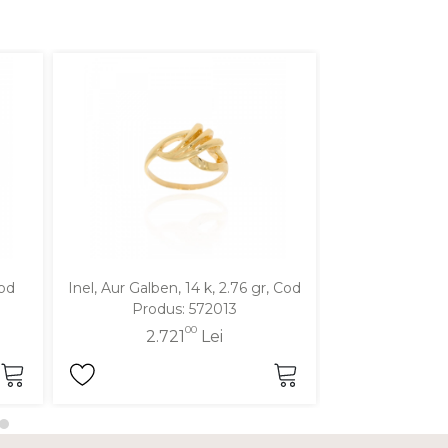
Cod
Inel, Aur Galben, 14 k, 2.76 gr, Cod
Inel, Aur Galben
Produs: 572013
Produ
00
2.721
Lei
2.7