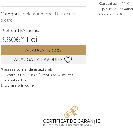
Carataj aur:
14 K
Vezi toate bijuteriile c
Tip aur:
Aur Galbe
RA
Categorii:
Inele aur dama
,
Bijuterii cu
Gramaj:
3.86 gr
pietre
pietre
Preț cu TVA inclus:
mante
3.806
Lei
00
ADAUGA IN COS
ADAUGA LA FAVORITE
Plaseaza comanda astazi si ai:
1. Livrare la EASYBOX / FANBOX-ul cel mai
apropiat de tine
2. Livrare prin curier
CERTIFICAT DE GARANȚIE
bijuterii avizate și marcate de ANPC