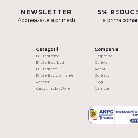
Aur mixt
NEWSLETTER
5% REDUC
Aboneaza-te si primesti
la prima coma
CARATAJ
14K
18K
Categorii
Companie
22K
Bijuterii femei
Despre noi
Bijuterii barbati
Cariere
Bijuterii copii
Agentii
PIATRA
Bijuterii cu diamante
Contact
Accesorii
Blog
Fara pietre
Cadouri sub 500 lei
Campanii
Cu pietre
Diamante