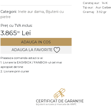
Carataj aur:
14 K
Vezi toate bijuteriile c
Tip aur:
Aur Galbe
RA
Categorii:
Inele aur dama
,
Bijuterii cu
Gramaj:
3.92 gr
pietre
pietre
Preț cu TVA inclus:
mante
3.865
Lei
00
ADAUGA IN COS
ADAUGA LA FAVORITE
Plaseaza comanda astazi si ai:
1. Livrare la EASYBOX / FANBOX-ul cel mai
apropiat de tine
2. Livrare prin curier
CERTIFICAT DE GARANȚIE
bijuterii avizate și marcate de ANPC