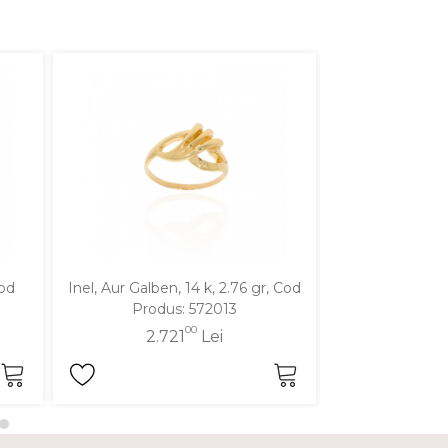
Cod
Inel, Aur Galben, 14 k, 2.76 gr, Cod
Inel, Aur Galben
Produs: 572013
Produ
00
2.721
Lei
2.7