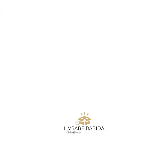
u diamante
n
LIVRARE RAPIDĂ
in 24-48 ore