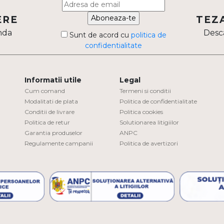
Aboneaza-te
ERE
TEZ
nda
Desca
Sunt de acord cu
politica de
confidentialitate
Informatii utile
Legal
Cum comand
Termeni si conditii
Modalitati de plata
Politica de confidentialitate
Conditii de livrare
Politica cookies
Politica de retur
Solutionarea litigiilor
Garantia produselor
ANPC
Regulamente campanii
Politica de avertizori