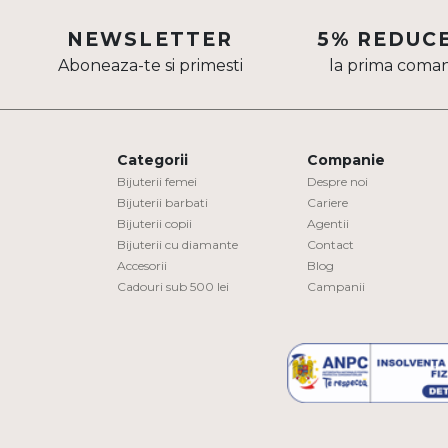
Aur mixt
NEWSLETTER
5% REDUC
Aboneaza-te si primesti
la prima coma
CARATAJ
14K
18K
Categorii
Companie
22K
Bijuterii femei
Despre noi
Bijuterii barbati
Cariere
Bijuterii copii
Agentii
PIATRA
Bijuterii cu diamante
Contact
Accesorii
Blog
Fara pietre
Cadouri sub 500 lei
Campanii
Cu pietre
Diamante