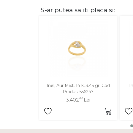
S-ar putea sa iti placa si:
DIAMANTE
Vezi toate
Inele
Cercei
Bratari
Coliere
Lanturi
Pandantive
Accesorii
Inel, Aur Mixt, 14 k, 3.45 gr, Cod
In
Produs: 556247
TIP METAL
00
3.402
Lei
Aur galben
Aur alb
Aur roz