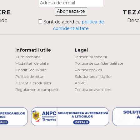
Aboneaza-te
ERE
TEZ
nda
Desca
Sunt de acord cu
politica de
confidentialitate
Informatii utile
Legal
Cum comand
Termeni si conditii
Modalitati de plata
Politica de confidentialitate
Conditii de livrare
Politica cookies
Politica de retur
Solutionarea litigiilor
Garantia produselor
ANPC
Regulamente campanii
Politica de avertizori