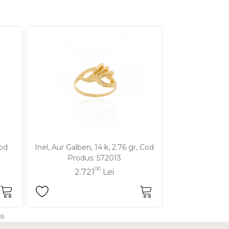
Cod
Inel, Aur Galben, 14 k, 2.76 gr, Cod
Inel, Aur Galben
Produs: 572013
Produ
00
2.721
Lei
2.7