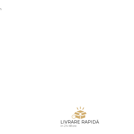
u diamante
n
LIVRARE RAPIDĂ
in 24-48 ore