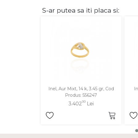
S-ar putea sa iti placa si:
DIAMANTE
Vezi toate
Inele
Cercei
Bratari
Coliere
Lanturi
Pandantive
Accesorii
Inel, Aur Mixt, 14 k, 3.45 gr, Cod
In
Produs: 556247
TIP METAL
00
3.402
Lei
Aur galben
Aur alb
Aur roz