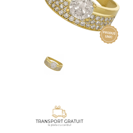
Vezi toate bijuteriile pentru femei
Inele
PIAT
Bratari
Cu 
Coliere
Dia
Lanturi
Pandantive
Accesorii
BIJUTERII COPII
Vezi toate
Inele
Cercei
Bratari
Coliere
TRANSPORT GRATUIT
Lanturi
la plata cu cardul
Pandantive