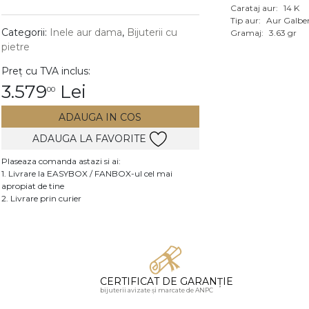
Carataj aur:
14 K
Vezi toate bijuteriile c
Tip aur:
Aur Galbe
RA
Categorii:
Inele aur dama
,
Bijuterii cu
Gramaj:
3.63 gr
pietre
pietre
Preț cu TVA inclus:
mante
3.579
Lei
00
ADAUGA IN COS
ADAUGA LA FAVORITE
Plaseaza comanda astazi si ai:
1. Livrare la EASYBOX / FANBOX-ul cel mai
apropiat de tine
2. Livrare prin curier
CERTIFICAT DE GARANȚIE
bijuterii avizate și marcate de ANPC