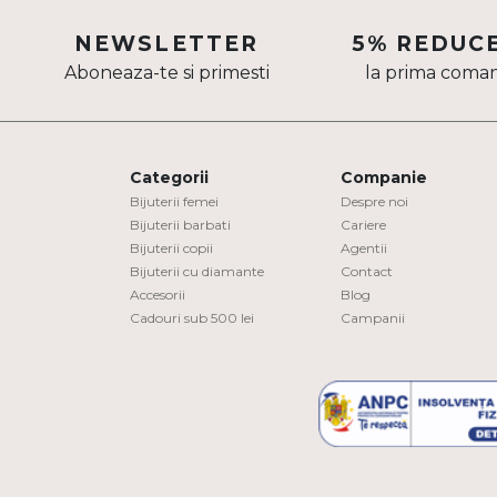
Aur mixt
NEWSLETTER
5% REDUC
Aboneaza-te si primesti
la prima coma
CARATAJ
14K
18K
Categorii
Companie
22K
Bijuterii femei
Despre noi
Bijuterii barbati
Cariere
Bijuterii copii
Agentii
PIATRA
Bijuterii cu diamante
Contact
Accesorii
Blog
Fara pietre
Cadouri sub 500 lei
Campanii
Cu pietre
Diamante